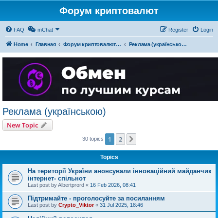
Форум криптовалют
FAQ
mChat
Register
Login
Home
Главная
Форум криптовалют українською
Реклама (українською)
Реклама (українською)
New Topic
1
2
Next
30 topics
Topics
На території України анонсували інноваційний майданчик
інтернет- спільнот
Last post by
Albertprord
«
16 Feb 2026, 08:41
Підтримайте - проголосуйте за посиланням
Last post by
Crypto_Viktor
«
31 Jul 2025, 18:46