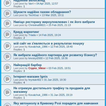
Надійний велосипед
Last post by
Varri
«
04 Apr 2025, 12:57
Replies:
1
Шукаєте надійне газове обладнання?
Last post by
TechGaz
«
13 Mar 2025, 19:11
Навіщо ресторану жироуловлювач і як його вибрати
Last post by
Christina88821
«
25 Feb 2025, 21:13
Крауд маркетинг
Last post by
Triada
«
14 Feb 2025, 19:24
Replies:
2
мій сайт не з'являється в результатах пошуку
Last post by
Kovalchuk_1986
«
12 Feb 2025, 18:40
Replies:
1
Як вибрати надійного партнера для розвитку бізнесу?
Last post by
lvivskyi2000
«
12 Feb 2025, 18:36
Найкращій барбер
Last post by
Crypto_Viktor
«
03 Feb 2025, 19:51
Replies:
3
Інтернет-магазин Ignis
Last post by
hryniuk402
«
31 Jan 2025, 19:30
Replies:
4
Не отримую достатнього трафіку та продажів для
магазину
Last post by
Kovalchuk_1986
«
31 Jan 2025, 19:19
Replies:
1
Яку автошколу в Кривому Розі порадите для навчання