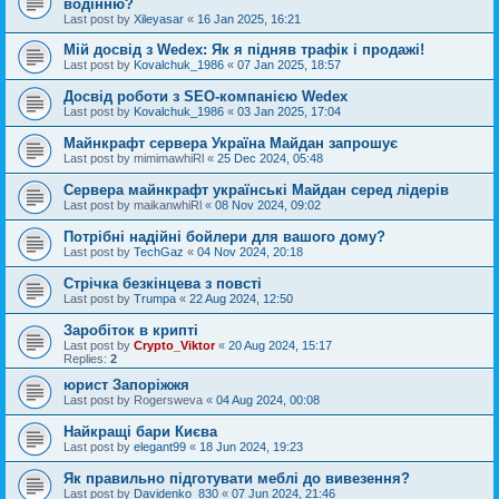
водінню?
Last post by
Xileyasar
«
16 Jan 2025, 16:21
Мій досвід з Wedex: Як я підняв трафік і продажі!
Last post by
Kovalchuk_1986
«
07 Jan 2025, 18:57
Досвід роботи з SEO-компанією Wedex
Last post by
Kovalchuk_1986
«
03 Jan 2025, 17:04
Майнкрафт сервера Україна Майдан запрошує
Last post by
mimimawhiRl
«
25 Dec 2024, 05:48
Сервера майнкрафт українські Майдан серед лідерів
Last post by
maikanwhiRl
«
08 Nov 2024, 09:02
Потрібні надійні бойлери для вашого дому?
Last post by
TechGaz
«
04 Nov 2024, 20:18
Стрічка безкінцева з повсті
Last post by
Trumpa
«
22 Aug 2024, 12:50
Заробіток в крипті
Last post by
Crypto_Viktor
«
20 Aug 2024, 15:17
Replies:
2
юрист Запоріжжя
Last post by
Rogersweva
«
04 Aug 2024, 00:08
Найкращі бари Києва
Last post by
elegant99
«
18 Jun 2024, 19:23
Як правильно підготувати меблі до вивезення?
Last post by
Davidenko_830
«
07 Jun 2024, 21:46