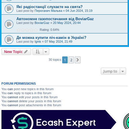
Які радіостанції слухаєте на свята?
Last post by
Пероганич Мальва
«
04 Jun 2024, 15:19
Автономне газопостачання від BoviarGaz
Last post by
BoviarGaz
«
20 May 2024, 20:44
Rating: 0.64%
Де можна купити піч-камін в Україні?
Last post by
Ignis
«
07 May 2024, 21:49
New Topic
1
2
Next
30 topics
Jump to
FORUM PERMISSIONS
You
can
post new topics in this forum
You
can
reply to topics in this forum
You
cannot
edit your posts in this forum
You
cannot
delete your posts in this forum
You
cannot
post attachments in this forum