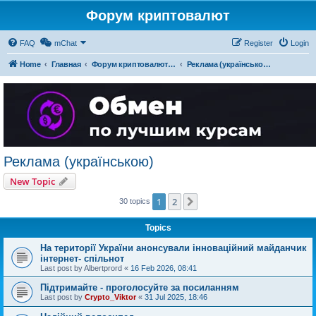
Форум криптовалют
FAQ
mChat
Register
Login
Home
Главная
Форум криптовалют українською
Реклама (українською)
Реклама (українською)
New Topic
1
2
Next
30 topics
Topics
На території України анонсували інноваційний майданчик
інтернет- спільнот
Last post by
Albertprord
«
16 Feb 2026, 08:41
Підтримайте - проголосуйте за посиланням
Last post by
Crypto_Viktor
«
31 Jul 2025, 18:46