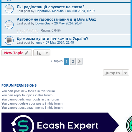
Які радіостанції слухаєте на свята?
Last post by
Пероганич Мальва
«
04 Jun 2024, 15:19
Автономне газопостачання від BoviarGaz
Last post by
BoviarGaz
«
20 May 2024, 20:44
Rating: 0.64%
Де можна купити піч-камін в Україні?
Last post by
Ignis
«
07 May 2024, 21:49
New Topic
1
2
Next
30 topics
Jump to
FORUM PERMISSIONS
You
can
post new topics in this forum
You
can
reply to topics in this forum
You
cannot
edit your posts in this forum
You
cannot
delete your posts in this forum
You
cannot
post attachments in this forum