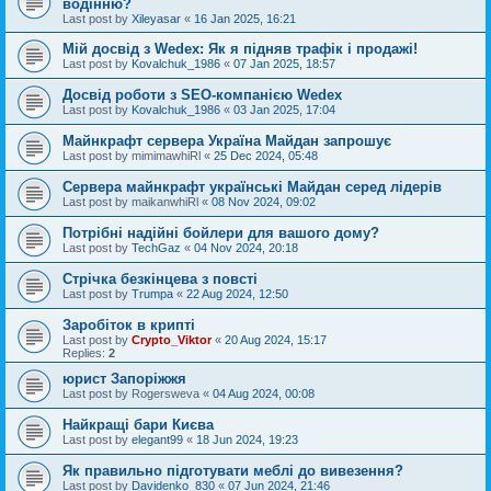
водінню?
Last post by
Xileyasar
«
16 Jan 2025, 16:21
Мій досвід з Wedex: Як я підняв трафік і продажі!
Last post by
Kovalchuk_1986
«
07 Jan 2025, 18:57
Досвід роботи з SEO-компанією Wedex
Last post by
Kovalchuk_1986
«
03 Jan 2025, 17:04
Майнкрафт сервера Україна Майдан запрошує
Last post by
mimimawhiRl
«
25 Dec 2024, 05:48
Сервера майнкрафт українські Майдан серед лідерів
Last post by
maikanwhiRl
«
08 Nov 2024, 09:02
Потрібні надійні бойлери для вашого дому?
Last post by
TechGaz
«
04 Nov 2024, 20:18
Стрічка безкінцева з повсті
Last post by
Trumpa
«
22 Aug 2024, 12:50
Заробіток в крипті
Last post by
Crypto_Viktor
«
20 Aug 2024, 15:17
Replies:
2
юрист Запоріжжя
Last post by
Rogersweva
«
04 Aug 2024, 00:08
Найкращі бари Києва
Last post by
elegant99
«
18 Jun 2024, 19:23
Як правильно підготувати меблі до вивезення?
Last post by
Davidenko_830
«
07 Jun 2024, 21:46