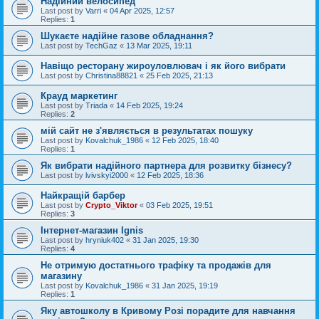
Надійний велосипед
Last post by
Varri
«
04 Apr 2025, 12:57
Replies:
1
Шукаєте надійне газове обладнання?
Last post by
TechGaz
«
13 Mar 2025, 19:11
Навіщо ресторану жироуловлювач і як його вибрати
Last post by
Christina88821
«
25 Feb 2025, 21:13
Крауд маркетинг
Last post by
Triada
«
14 Feb 2025, 19:24
Replies:
2
мій сайт не з'являється в результатах пошуку
Last post by
Kovalchuk_1986
«
12 Feb 2025, 18:40
Replies:
1
Як вибрати надійного партнера для розвитку бізнесу?
Last post by
lvivskyi2000
«
12 Feb 2025, 18:36
Найкращій барбер
Last post by
Crypto_Viktor
«
03 Feb 2025, 19:51
Replies:
3
Інтернет-магазин Ignis
Last post by
hryniuk402
«
31 Jan 2025, 19:30
Replies:
4
Не отримую достатнього трафіку та продажів для
магазину
Last post by
Kovalchuk_1986
«
31 Jan 2025, 19:19
Replies:
1
Яку автошколу в Кривому Розі порадите для навчання