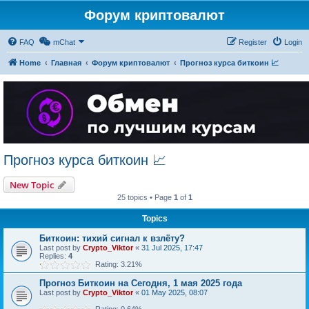
Форум криптовалют
FAQ
mChat
Register
Login
Home
Главная
Форум криптовалют
Прогноз курса биткоин 📈
Прогноз курса биткоин 📈
New Topic
25 topics • Page
1
of
1
Topics
Биткоин: тихий сигнал к взлёту?
Last post by
Crypto_Viktor
«
31 Jul 2025, 17:47
Replies:
4
Rating: 3.21%
Прогноз Биткоин на Сегодня, 1 мая 2025 года
Last post by
Crypto_Viktor
«
01 May 2025, 08:07