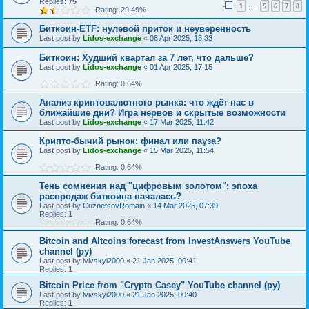
Replies:
75
1
5
6
7
8
…
Rating: 29.49%
Биткоин-ETF: нулевой приток и неуверенность
Last post by
Lidos-exchange
«
08 Apr 2025, 13:33
Биткоин: Худший квартал за 7 лет, что дальше?
Last post by
Lidos-exchange
«
01 Apr 2025, 17:15
Rating: 0.64%
Анализ криптовалютного рынка: что ждёт нас в
ближайшие дни? Игра нервов и скрытые возможности
Last post by
Lidos-exchange
«
17 Mar 2025, 11:42
Крипто-бычий рынок: финал или пауза?
Last post by
Lidos-exchange
«
15 Mar 2025, 11:54
Rating: 0.64%
Тень сомнения над "цифровым золотом": эпоха
распродаж биткоина началась?
Last post by
CuznetsovRomain
«
14 Mar 2025, 07:39
Replies:
1
Rating: 0.64%
Bitcoin and Altcoins forecast from InvestAnswers YouTube
channel (ру)
Last post by
lvivskyi2000
«
21 Jan 2025, 00:41
Replies:
1
Bitcoin Price from "Crypto Casey" YouTube channel (ру)
Last post by
lvivskyi2000
«
21 Jan 2025, 00:40
Replies:
1