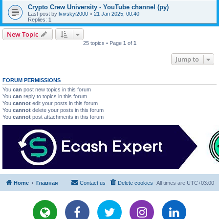
Crypto Crew University - YouTube channel (ру)
Last post by
lvivskyi2000
«
21 Jan 2025, 00:40
Replies:
1
New Topic
25 topics • Page
1
of
1
Jump to
FORUM PERMISSIONS
You
can
post new topics in this forum
You
can
reply to topics in this forum
You
cannot
edit your posts in this forum
You
cannot
delete your posts in this forum
You
cannot
post attachments in this forum
Home
Главная
Contact us
Delete cookies
All times are
UTC+03:00