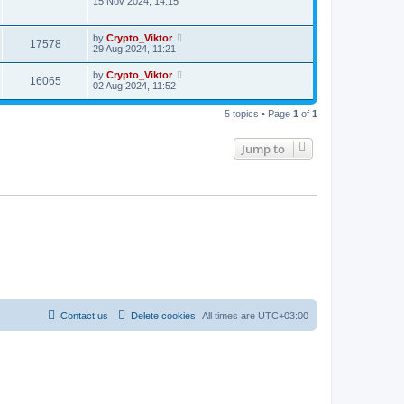
15 Nov 2024, 14:15
by
Crypto_Viktor
17578
29 Aug 2024, 11:21
by
Crypto_Viktor
16065
02 Aug 2024, 11:52
5 topics • Page
1
of
1
Jump to
Contact us
Delete cookies
All times are
UTC+03:00