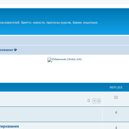
ьзователей. Крипто: новости, прогнозы курсов, биржи, кошельки,
рование 💎
REPLIES
11
1
2
4
тирования
4