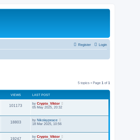
Register
Login
5 topics • Page
1
of
1
VIEWS
LAST POST
by
Crypto_Viktor
101173
05 May 2025, 20:32
by
Nikolaypeace
18803
18 Mar 2025, 10:56
by
Crypto_Viktor
19247