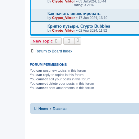
by
Crypto_Viktor
»
03 Jul 2024, 10:44
Rating: 3.21%
Как начать инвестировать
by
Crypto_Viktor
»
17 Jun 2024, 13:19
Крипто пузыри, Crypto Bubbles
by
Crypto_Viktor
»
02 Aug 2024, 11:52
New Topic
Return to Board Index
FORUM PERMISSIONS
You
can
post new topics in this forum
You
can
reply to topics in this forum
You
cannot
edit your posts in this forum
You
cannot
delete your posts in this forum
You
cannot
post attachments in this forum
Home
Главная