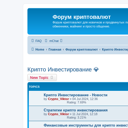
Форум криптовалют
Форум криптовалют для новичков и продвинутых пол
обменники, майнинг и просто общение.
FAQ
mChat
Home
Главная
Форум криптовалют
Крипто Инвести
Крипто Инвестирование 💎
New Topic
TOPICS
Крипто Инвестирование - Новости
by
Crypto_Viktor
»
04 Jul 2024, 12:36
Rating: 7.69%
Стратегии крипто инвестирования
by
Crypto_Viktor
»
11 Jul 2024, 12:18
Rating: 3.21%
Финансовые инструменты для крипто инвес