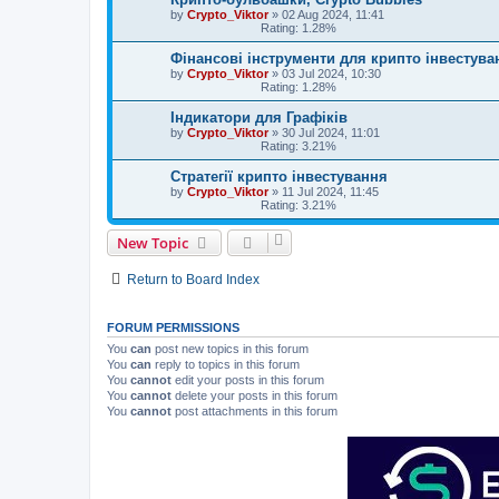
by
Crypto_Viktor
»
02 Aug 2024, 11:41
Rating: 1.28%
Фінансові інструменти для крипто інвестува
by
Crypto_Viktor
»
03 Jul 2024, 10:30
Rating: 1.28%
Індикатори для Графіків
by
Crypto_Viktor
»
30 Jul 2024, 11:01
Rating: 3.21%
Стратегії крипто інвестування
by
Crypto_Viktor
»
11 Jul 2024, 11:45
Rating: 3.21%
New Topic
Return to Board Index
FORUM PERMISSIONS
You
can
post new topics in this forum
You
can
reply to topics in this forum
You
cannot
edit your posts in this forum
You
cannot
delete your posts in this forum
You
cannot
post attachments in this forum