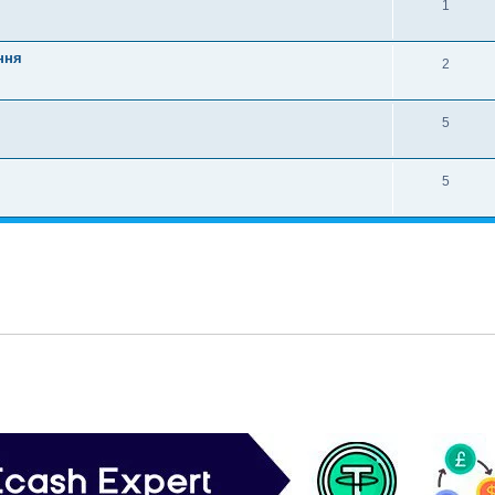
1
ння
2
5
5