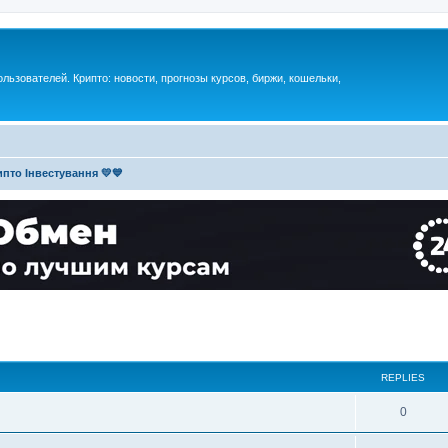
ьзователей. Крипто: новости, прогнозы курсов, биржи, кошельки,
пто Інвестування 💛💙
REPLIES
0