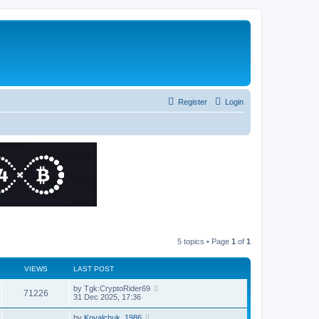
Register
Login
5 topics • Page
1
of
1
VIEWS
LAST POST
by
Tgk:CryptoRider69
71226
31 Dec 2025, 17:36
by
Kovalchuk_1986