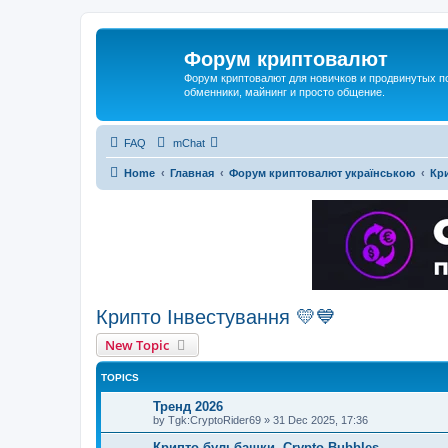
Форум криптовалют
Форум криптовалют для новичков и продвинутых пол
обменники, майнинг и просто общение.
FAQ
mChat
Home
Главная
Форум криптовалют українською
Кри
Крипто Інвестування 💛💙
New Topic
TOPICS
Тренд 2026
by
Tgk:CryptoRider69
»
31 Dec 2025, 17:36
Крипто-бульбашки, Crypto Bubbles