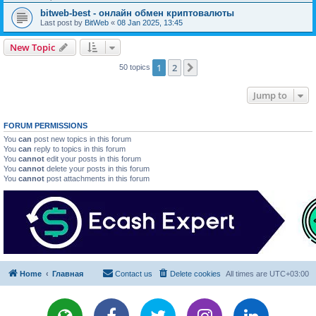
bitweb-best - онлайн обмен криптовалюты
Last post by
BitWeb
«
08 Jan 2025, 13:45
New Topic
1
2
Next
50 topics
Jump to
FORUM PERMISSIONS
You
can
post new topics in this forum
You
can
reply to topics in this forum
You
cannot
edit your posts in this forum
You
cannot
delete your posts in this forum
You
cannot
post attachments in this forum
Home
Главная
Contact us
Delete cookies
All times are
UTC+03:00