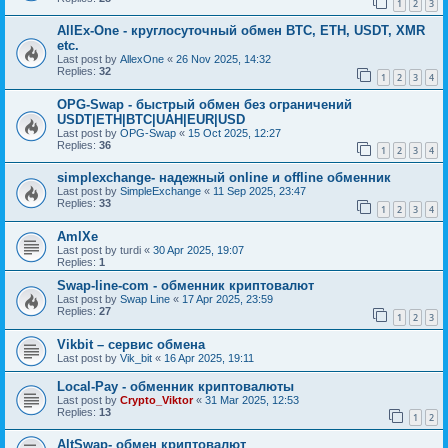
1
2
3
AllEx-One - круглосуточный обмен BTC, ETH, USDT, XMR
etc.
Last post by
AllexOne
«
26 Nov 2025, 14:32
Replies:
32
1
2
3
4
OPG-Swap - быстрый обмен без ограничений
USDT|ETH|BTC|UAH|EUR|USD
Last post by
OPG-Swap
«
15 Oct 2025, 12:27
Replies:
36
1
2
3
4
simplexchange- надежный online и offline обменник
Last post by
SimpleExchange
«
11 Sep 2025, 23:47
Replies:
33
1
2
3
4
AmlXe
Last post by
turdi
«
30 Apr 2025, 19:07
Replies:
1
Swap-line-com - обменник криптовалют
Last post by
Swap Line
«
17 Apr 2025, 23:59
Replies:
27
1
2
3
Vikbit – сервис обмена
Last post by
Vik_bit
«
16 Apr 2025, 19:11
Local-Pay - обменник криптовалюты
Last post by
Crypto_Viktor
«
31 Mar 2025, 12:53
Replies:
13
1
2
AltSwap- обмен криптовалют