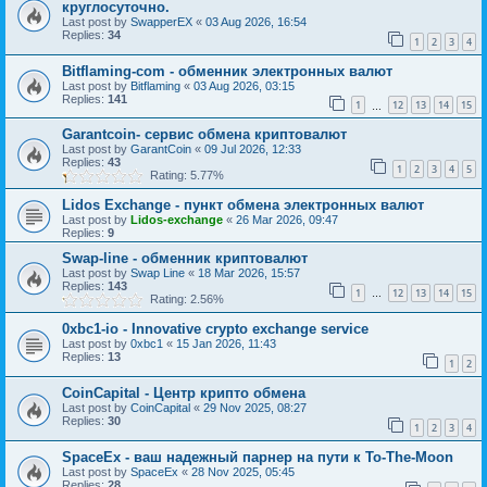
круглосуточно.
Last post by
SwapperEX
«
03 Aug 2026, 16:54
Replies:
34
1
2
3
4
Bitflaming-com - обменник электронных валют
Last post by
Bitflaming
«
03 Aug 2026, 03:15
Replies:
141
1
12
13
14
15
…
Garantcoin- сервис обмена криптовалют
Last post by
GarantCoin
«
09 Jul 2026, 12:33
Replies:
43
1
2
3
4
5
Rating: 5.77%
Lidos Exchange - пункт обмена электронных валют
Last post by
Lidos-exchange
«
26 Mar 2026, 09:47
Replies:
9
Swap-line - обменник криптовалют
Last post by
Swap Line
«
18 Mar 2026, 15:57
Replies:
143
1
12
13
14
15
…
Rating: 2.56%
0xbc1-io - Innovative crypto exchange service
Last post by
0xbc1
«
15 Jan 2026, 11:43
Replies:
13
1
2
CoinCapital - Центр крипто обмена
Last post by
CoinCapital
«
29 Nov 2025, 08:27
Replies:
30
1
2
3
4
SpaceEx - ваш надежный парнер на пути к To-The-Moon
Last post by
SpaceEx
«
28 Nov 2025, 05:45
Replies:
28