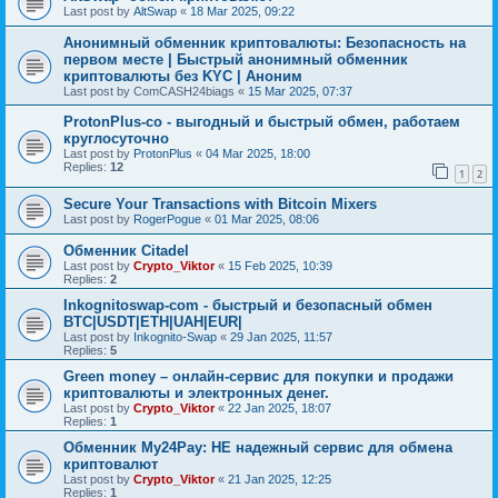
Last post by
AltSwap
«
18 Mar 2025, 09:22
Анонимный обменник криптовалюты: Безопасность на
первом месте | Быстрый анонимный обменник
криптовалюты без KYC | Аноним
Last post by
ComCASH24biags
«
15 Mar 2025, 07:37
ProtonPlus-co - выгодный и быстрый обмен, работаем
круглосуточно
Last post by
ProtonPlus
«
04 Mar 2025, 18:00
Replies:
12
1
2
Secure Your Transactions with Bitcoin Mixers
Last post by
RogerPogue
«
01 Mar 2025, 08:06
Обменник Citadel
Last post by
Crypto_Viktor
«
15 Feb 2025, 10:39
Replies:
2
Inkognitoswap-com - быстрый и безопасный обмен
BTC|USDT|ETH|UAH|EUR|
Last post by
Inkognito-Swap
«
29 Jan 2025, 11:57
Replies:
5
Green money – онлайн-сервис для покупки и продажи
криптовалюты и электронных денег.
Last post by
Crypto_Viktor
«
22 Jan 2025, 18:07
Replies:
1
Обменник My24Pay: НЕ надежный сервис для обмена
криптовалют
Last post by
Crypto_Viktor
«
21 Jan 2025, 12:25
Replies:
1