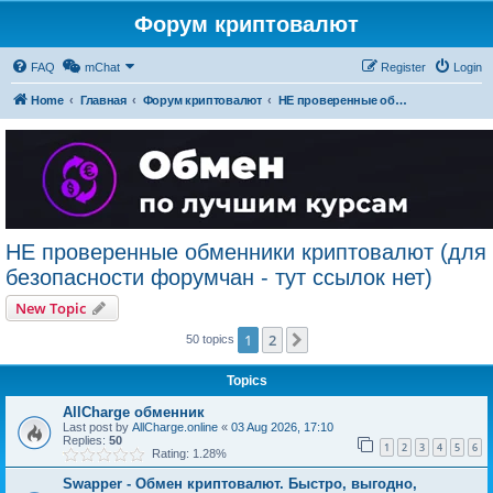
Форум криптовалют
FAQ
mChat
Register
Login
Home
Главная
Форум криптовалют
НЕ проверенные обменники криптовалют (для безопасности форумчан - тут ссылок нет)
НЕ проверенные обменники криптовалют (для
безопасности форумчан - тут ссылок нет)
New Topic
1
2
Next
50 topics
Topics
AllCharge обменник
Last post by
AllCharge.online
«
03 Aug 2026, 17:10
Replies:
50
1
2
3
4
5
6
Rating: 1.28%
Swapper - Обмен криптовалют. Быстро, выгодно,