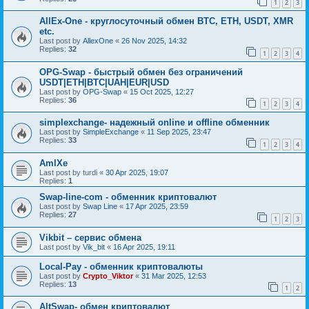
1
2
3
AllEx-One - круглосуточный обмен BTC, ETH, USDT, XMR
etc.
Last post by
AllexOne
«
26 Nov 2025, 14:32
Replies:
32
1
2
3
4
OPG-Swap - быстрый обмен без ограничений
USDT|ETH|BTC|UAH|EUR|USD
Last post by
OPG-Swap
«
15 Oct 2025, 12:27
Replies:
36
1
2
3
4
simplexchange- надежный online и offline обменник
Last post by
SimpleExchange
«
11 Sep 2025, 23:47
Replies:
33
1
2
3
4
AmlXe
Last post by
turdi
«
30 Apr 2025, 19:07
Replies:
1
Swap-line-com - обменник криптовалют
Last post by
Swap Line
«
17 Apr 2025, 23:59
Replies:
27
1
2
3
Vikbit – сервис обмена
Last post by
Vik_bit
«
16 Apr 2025, 19:11
Local-Pay - обменник криптовалюты
Last post by
Crypto_Viktor
«
31 Mar 2025, 12:53
Replies:
13
1
2
AltSwap- обмен криптовалют