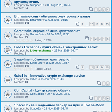
круглосуточно.
Last post by
SwapperEX
«
03 Aug 2026, 16:54
Replies:
34
1
2
3
4
Bitflaming-com - обменник электронных валют
Last post by
Bitflaming
«
03 Aug 2026, 03:15
Replies:
141
1
12
13
14
15
…
Garantcoin- сервис обмена криптовалют
Last post by
GarantCoin
«
09 Jul 2026, 12:33
Replies:
43
1
2
3
4
5
Rating: 5.77%
Lidos Exchange - пункт обмена электронных валют
Last post by
Lidos-exchange
«
26 Mar 2026, 09:47
Replies:
9
Swap-line - обменник криптовалют
Last post by
Swap Line
«
18 Mar 2026, 15:57
Replies:
143
1
12
13
14
15
…
Rating: 2.56%
0xbc1-io - Innovative crypto exchange service
Last post by
0xbc1
«
15 Jan 2026, 11:43
Replies:
13
1
2
CoinCapital - Центр крипто обмена
Last post by
CoinCapital
«
29 Nov 2025, 08:27
Replies:
30
1
2
3
4
SpaceEx - ваш надежный парнер на пути к To-The-Moon
Last post by
SpaceEx
«
28 Nov 2025, 05:45
Replies:
28