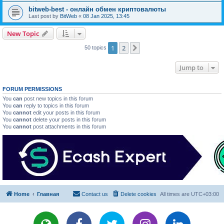
bitweb-best - онлайн обмен криптовалюты
Last post by
BitWeb
«
08 Jan 2025, 13:45
New Topic
1
2
Next
50 topics
Jump to
FORUM PERMISSIONS
You
can
post new topics in this forum
You
can
reply to topics in this forum
You
cannot
edit your posts in this forum
You
cannot
delete your posts in this forum
You
cannot
post attachments in this forum
Home
Главная
Contact us
Delete cookies
All times are
UTC+03:00