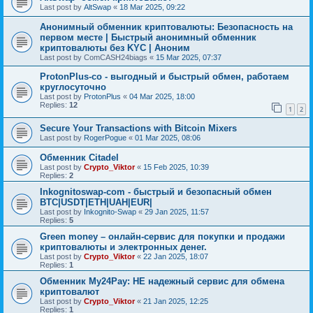
Last post by
AltSwap
«
18 Mar 2025, 09:22
Анонимный обменник криптовалюты: Безопасность на
первом месте | Быстрый анонимный обменник
криптовалюты без KYC | Аноним
Last post by
ComCASH24biags
«
15 Mar 2025, 07:37
ProtonPlus-co - выгодный и быстрый обмен, работаем
круглосуточно
Last post by
ProtonPlus
«
04 Mar 2025, 18:00
Replies:
12
1
2
Secure Your Transactions with Bitcoin Mixers
Last post by
RogerPogue
«
01 Mar 2025, 08:06
Обменник Citadel
Last post by
Crypto_Viktor
«
15 Feb 2025, 10:39
Replies:
2
Inkognitoswap-com - быстрый и безопасный обмен
BTC|USDT|ETH|UAH|EUR|
Last post by
Inkognito-Swap
«
29 Jan 2025, 11:57
Replies:
5
Green money – онлайн-сервис для покупки и продажи
криптовалюты и электронных денег.
Last post by
Crypto_Viktor
«
22 Jan 2025, 18:07
Replies:
1
Обменник My24Pay: НЕ надежный сервис для обмена
криптовалют
Last post by
Crypto_Viktor
«
21 Jan 2025, 12:25
Replies:
1