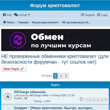
Форум криптовалют
FAQ
mChat
Register
Login
Home
Главная
Форум криптовалют
НЕ проверенные обменники криптовалют (для безопасности форумчан - тут ссылок нет)
НЕ проверенные обменники криптовалют (для
безопасности форумчан - тут ссылок нет)
New Topic
1
2
Next
50 topics
Topics
AllCharge обменник
Last post by
AllCharge.online
«
03 Aug 2026, 17:10
Replies:
50
1
2
3
4
5
6
Rating: 1.28%
Swapper - Обмен криптовалют. Быстро, выгодно,