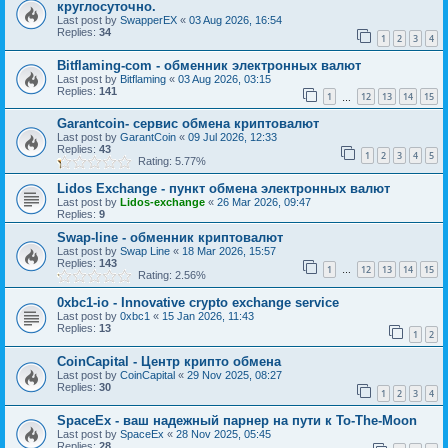
круглосуточно.
Last post by
SwapperEX
«
03 Aug 2026, 16:54
Replies:
34
1
2
3
4
Bitflaming-com - обменник электронных валют
Last post by
Bitflaming
«
03 Aug 2026, 03:15
Replies:
141
1
12
13
14
15
…
Garantcoin- сервис обмена криптовалют
Last post by
GarantCoin
«
09 Jul 2026, 12:33
Replies:
43
1
2
3
4
5
Rating: 5.77%
Lidos Exchange - пункт обмена электронных валют
Last post by
Lidos-exchange
«
26 Mar 2026, 09:47
Replies:
9
Swap-line - обменник криптовалют
Last post by
Swap Line
«
18 Mar 2026, 15:57
Replies:
143
1
12
13
14
15
…
Rating: 2.56%
0xbc1-io - Innovative crypto exchange service
Last post by
0xbc1
«
15 Jan 2026, 11:43
Replies:
13
1
2
CoinCapital - Центр крипто обмена
Last post by
CoinCapital
«
29 Nov 2025, 08:27
Replies:
30
1
2
3
4
SpaceEx - ваш надежный парнер на пути к To-The-Moon
Last post by
SpaceEx
«
28 Nov 2025, 05:45
Replies:
28