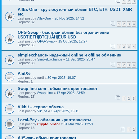
1
2
3
AllEx-One - круглосуточный обмен BTC, ETH, USDT, XMR
etc.
Last post by
AllexOne
«
26 Nov 2025, 14:32
Replies:
32
1
2
3
4
OPG-Swap - быстрый обмен без ограничений
USDT|ETH|BTC|UAH|EUR|USD
Last post by
OPG-Swap
«
15 Oct 2025, 12:27
Replies:
36
1
2
3
4
simplexchange- надежный online и offline обменник
Last post by
SimpleExchange
«
11 Sep 2025, 23:47
Replies:
33
1
2
3
4
AmlXe
Last post by
turdi
«
30 Apr 2025, 19:07
Replies:
1
Swap-line-com - обменник криптовалют
Last post by
Swap Line
«
17 Apr 2025, 23:59
Replies:
27
1
2
3
Vikbit – сервис обмена
Last post by
Vik_bit
«
16 Apr 2025, 19:11
Local-Pay - обменник криптовалюты
Last post by
Crypto_Viktor
«
31 Mar 2025, 12:53
Replies:
13
1
2
AltSwap- обмен криптовалют