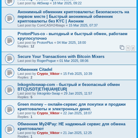
Last post by
AltSwap
«
18 Mar 2025, 09:22
Анонимный обменник криптовалюты: Безопасность на
первом месте | Быстрый анонимный обменник
криптовалюты без KYC | Аноним
Last post by
ComCASH24biags
«
15 Mar 2025, 07:37
ProtonPlus-co - выгодный и быстрый обмен, работаем
круглосуточно
Last post by
ProtonPlus
«
04 Mar 2025, 18:00
Replies:
12
1
2
Secure Your Transactions with Bitcoin Mixers
Last post by
RogerPogue
«
01 Mar 2025, 08:06
Обменник Citadel
Last post by
Crypto_Viktor
«
15 Feb 2025, 10:39
Replies:
2
Inkognitoswap-com - быстрый и безопасный обмен
BTC|USDT|ETH|UAH|EUR|
Last post by
Inkognito-Swap
«
29 Jan 2025, 11:57
Replies:
5
Green money – онлайн-сервис для покупки и продажи
криптовалюты и электронных денег.
Last post by
Crypto_Viktor
«
22 Jan 2025, 18:07
Replies:
1
Обменник My24Pay: НЕ надежный сервис для обмена
криптовалют
Last post by
Crypto_Viktor
«
21 Jan 2025, 12:25
Replies:
1