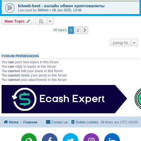
bitweb-best - онлайн обмен криптовалюты
Last post by
BitWeb
«
08 Jan 2025, 13:45
New Topic
1
2
Next
50 topics
Jump to
FORUM PERMISSIONS
You
can
post new topics in this forum
You
can
reply to topics in this forum
You
cannot
edit your posts in this forum
You
cannot
delete your posts in this forum
You
cannot
post attachments in this forum
Home
Главная
Contact us
Delete cookies
All times are
UTC+03:00