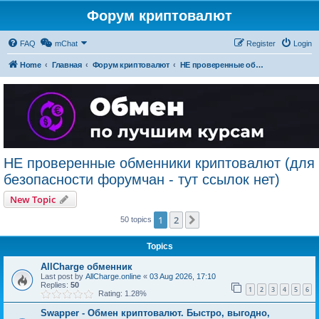
Форум криптовалют
FAQ
mChat
Register
Login
Home
Главная
Форум криптовалют
НЕ проверенные обменники криптовалют (для безопасности форумчан - тут ссылок нет)
НЕ проверенные обменники криптовалют (для
безопасности форумчан - тут ссылок нет)
New Topic
1
2
Next
50 topics
Topics
AllCharge обменник
Last post by
AllCharge.online
«
03 Aug 2026, 17:10
Replies:
50
1
2
3
4
5
6
Rating: 1.28%
Swapper - Обмен криптовалют. Быстро, выгодно,