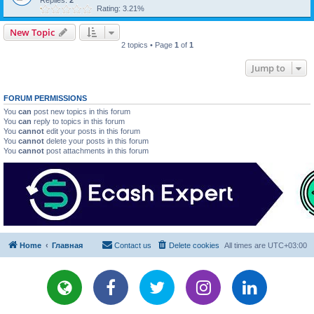
Replies:
2
Rating: 3.21%
New Topic
2 topics • Page
1
of
1
Jump to
FORUM PERMISSIONS
You
can
post new topics in this forum
You
can
reply to topics in this forum
You
cannot
edit your posts in this forum
You
cannot
delete your posts in this forum
You
cannot
post attachments in this forum
Home
Главная
Contact us
Delete cookies
All times are
UTC+03:00