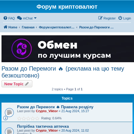
Форум криптовалют
FAQ
mChat
Register
Login
Home
Главная
Форум криптовалют українською
Разом до Перемоги 🔥 (реклама на цю тему безкоштовно)
Разом до Перемоги 🔥 (реклама на цю тему
безкоштовно)
New Topic
2 topics • Page
1
of
1
Topics
Разом до Перемоги 🔥 Правила розділу
Last post by
Crypto_Viktor
«
21 Aug 2024, 15:27
Rating: 0.64%
Потрібна тактична аптечка
Last post by
Crypto_Viktor
«
20 Aug 2024, 11:02