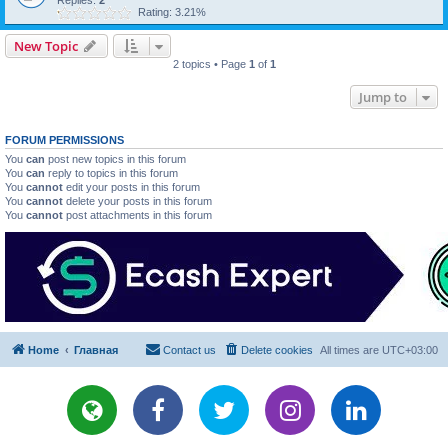
Replies:
2
Rating: 3.21%
New Topic
2 topics • Page
1
of
1
Jump to
FORUM PERMISSIONS
You
can
post new topics in this forum
You
can
reply to topics in this forum
You
cannot
edit your posts in this forum
You
cannot
delete your posts in this forum
You
cannot
post attachments in this forum
Home
Главная
Contact us
Delete cookies
All times are
UTC+03:00