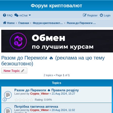
Форум криптовалют
FAQ
mChat
Register
Login
Home
Главная
Форум криптовалют українською
Разом до Перемоги 🔥 (реклама на цю тему безкоштовно)
Разом до Перемоги 🔥 (реклама на цю тему
безкоштовно)
New Topic
2 topics • Page
1
of
1
Topics
Разом до Перемоги 🔥 Правила розділу
Last post by
Crypto_Viktor
«
21 Aug 2024, 15:27
Rating: 0.64%
Потрібна тактична аптечка
Last post by
Crypto_Viktor
«
20 Aug 2024, 11:02