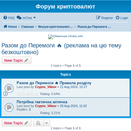
Форум криптовалют
FAQ
mChat
Register
Login
Home
Главная
Форум криптовалют українською
Разом до Перемоги 🔥 (реклама на цю тему безкоштовно)
Разом до Перемоги 🔥 (реклама на цю тему
безкоштовно)
New Topic
2 topics • Page
1
of
1
Topics
Разом до Перемоги 🔥 Правила розділу
Last post by
Crypto_Viktor
«
21 Aug 2024, 15:27
Rating: 0.64%
Потрібна тактична аптечка
Last post by
Crypto_Viktor
«
20 Aug 2024, 11:02
Replies:
2
Rating: 3.21%
New Topic
2 topics • Page
1
of
1