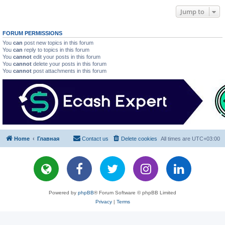
Jump to
FORUM PERMISSIONS
You
can
post new topics in this forum
You
can
reply to topics in this forum
You
cannot
edit your posts in this forum
You
cannot
delete your posts in this forum
You
cannot
post attachments in this forum
Home
Главная
Contact us
Delete cookies
All times are
UTC+03:00
Powered by
phpBB
® Forum Software © phpBB Limited
Privacy
|
Terms