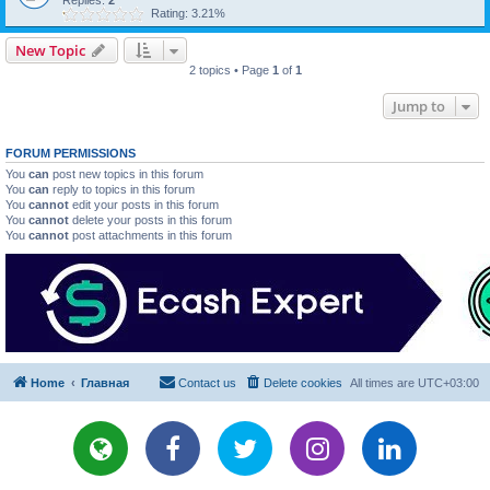
Replies:
2
Rating: 3.21%
New Topic
2 topics • Page
1
of
1
Jump to
FORUM PERMISSIONS
You
can
post new topics in this forum
You
can
reply to topics in this forum
You
cannot
edit your posts in this forum
You
cannot
delete your posts in this forum
You
cannot
post attachments in this forum
Home
Главная
Contact us
Delete cookies
All times are
UTC+03:00