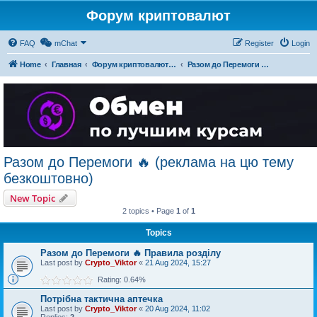
Форум криптовалют
FAQ
mChat
Register
Login
Home
Главная
Форум криптовалют українською
Разом до Перемоги 🔥 (реклама на цю тему безкоштовно)
Разом до Перемоги 🔥 (реклама на цю тему
безкоштовно)
New Topic
2 topics • Page
1
of
1
Topics
Разом до Перемоги 🔥 Правила розділу
Last post by
Crypto_Viktor
«
21 Aug 2024, 15:27
Rating: 0.64%
Потрібна тактична аптечка
Last post by
Crypto_Viktor
«
20 Aug 2024, 11:02