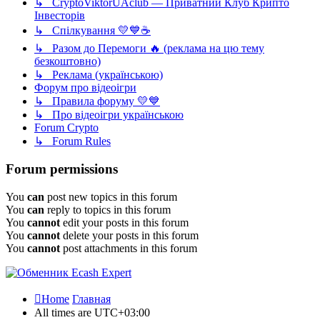
↳ CryptoViktorUAclub — Приватний Клуб Крипто
Інвесторів
↳ Спілкування 💛💙☕
↳ Разом до Перемоги 🔥 (реклама на цю тему
безкоштовно)
↳ Реклама (українською)
Форум про відеоігри
↳ Правила форуму 💛💙
↳ Про відеоігри українською
Forum Crypto
↳ Forum Rules
Forum permissions
You
can
post new topics in this forum
You
can
reply to topics in this forum
You
cannot
edit your posts in this forum
You
cannot
delete your posts in this forum
You
cannot
post attachments in this forum
Home
Главная
All times are
UTC+03:00