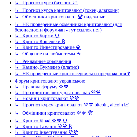
↳ Прогноз курса биткоин 📈
↳ Прогноз курса криптовалют (токен, альткоин)
↳ Обменники криптовалют 🏆 надежные
↳ НЕ проверенные обменники криптовалют (для
безопасности форумчан - тут ссылок нет)
↳ Крипто Биржи ⏰
↳ Крипто Кошельки ₿
↳ Крипто Инвестирование 💎
↳ Общение на любые темы ☕
↳ Рекламные объявления
↳ Казино, Букмекер (платно)
↳ НЕ проверенные крипто сервисы и предложения ❓
Форум криптовалют українською
↳ Правила форуму 💛💙
↳ Про криптовалюту для новачків 💛💙
↳ Новини криптовалют 💛💙
↳ Прогноз курсу криптовалют 💛💙 bitcoin, altcoin 📈
↳ Обмінники криптовалют 💛💙 🏆
↳ Крипто Біржі 💛💙 ⏰
↳ Крипто Гаманці 💛💙 ₿
↳ Крипто Інвестування 💛💙