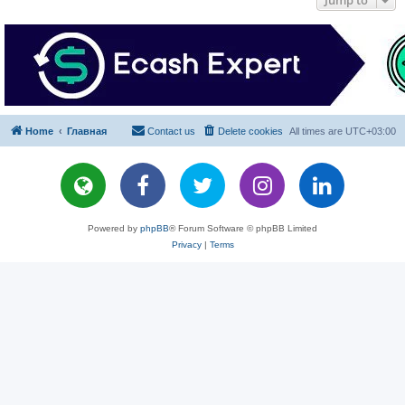
Jump to
Home
Главная
Contact us
Delete cookies
All times are
UTC+03:00
Powered by
phpBB
® Forum Software © phpBB Limited
Privacy
|
Terms