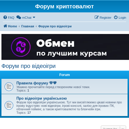
Форум криптовалют
FAQ
mChat
Register
Login
Home
Главная
Форум про відеоігри
Форум про відеоігри
Forum
Правила форуму 💛💙
Уважно прочитайте перед створенням нової теми.
Topics:
1
Про відеоігри українською
Форум про відеоігри українською. Тут ми висвітлюемо цікаві новини про
ігрову індустрію: нові відеоігри, ігрові консолі, залізо для ігрових ПК,
облачний геймінг, а також криптовалютні та блокчейн ігри.
Topics:
17