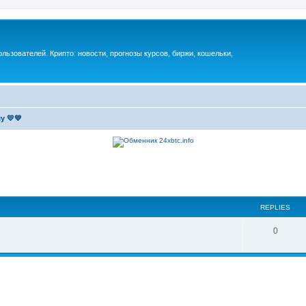
ьзователей. Крипто: новости, прогнозы курсов, биржи, кошельки,
у 💛💙
REPLIES
0