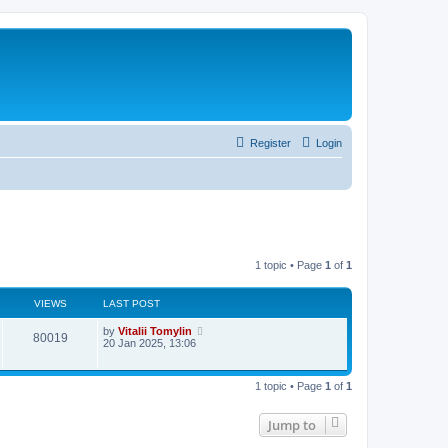
Register
Login
1 topic • Page
1
of
1
VIEWS
LAST POST
by
Vitalii Tomylin
80019
20 Jan 2025, 13:06
1 topic • Page
1
of
1
Jump to