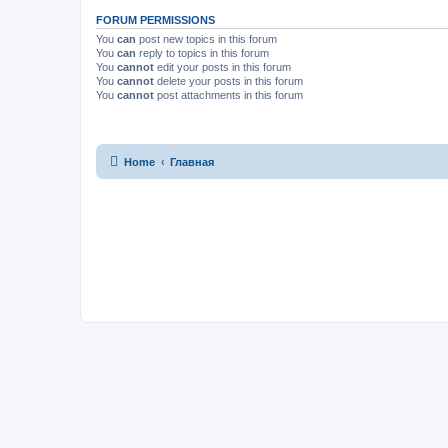
FORUM PERMISSIONS
You
can
post new topics in this forum
You
can
reply to topics in this forum
You
cannot
edit your posts in this forum
You
cannot
delete your posts in this forum
You
cannot
post attachments in this forum
Home
Главная