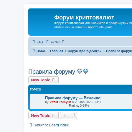
Форум криптовалют
Форум криптовалют для новичков и продвинутых пол
обменники, майнинг и просто общение.
FAQ
mChat
Home
Главная
Форум про відеоігри
Правила форум
Правила форуму 💛💙
New Topic
TOPICS
Правила форуму — Важливо!
by
Vitalii Tomylin
»
20 Jan 2025, 13:06
Rating: 0.64%
New Topic
Return to Board Index