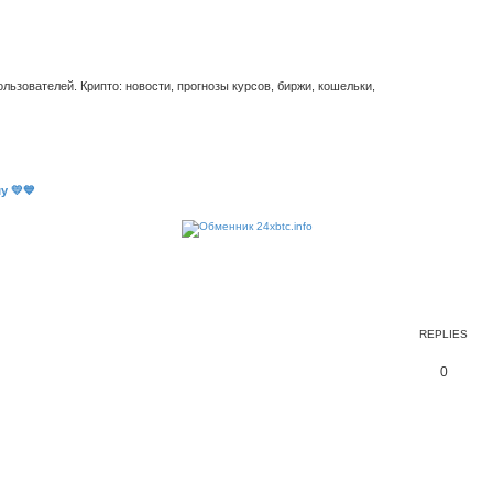
ьзователей. Крипто: новости, прогнозы курсов, биржи, кошельки,
у 💛💙
REPLIES
0