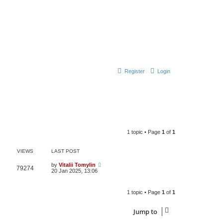
Register
Login
1 topic • Page
1
of
1
VIEWS
LAST POST
by
Vitalii Tomylin
79274
20 Jan 2025, 13:06
1 topic • Page
1
of
1
Jump to