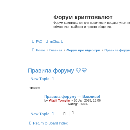
Форум криптовалют
Форум криптовалют для новичков и продвинутых пол
обменники, майнинг и просто общение.
FAQ
mChat
Home
Главная
Форум про відеоігри
Правила форум
Правила форуму 💛💙
New Topic
TOPICS
Правила форуму — Важливо!
by
Vitalii Tomylin
»
20 Jan 2025, 13:06
Rating: 0.64%
New Topic
Return to Board Index