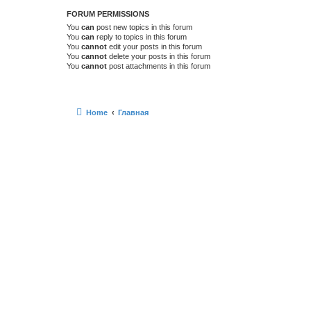
FORUM PERMISSIONS
You
can
post new topics in this forum
You
can
reply to topics in this forum
You
cannot
edit your posts in this forum
You
cannot
delete your posts in this forum
You
cannot
post attachments in this forum
Home
Главная