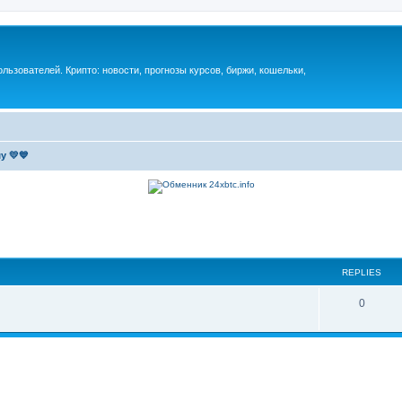
ьзователей. Крипто: новости, прогнозы курсов, биржи, кошельки,
у 💛💙
REPLIES
0