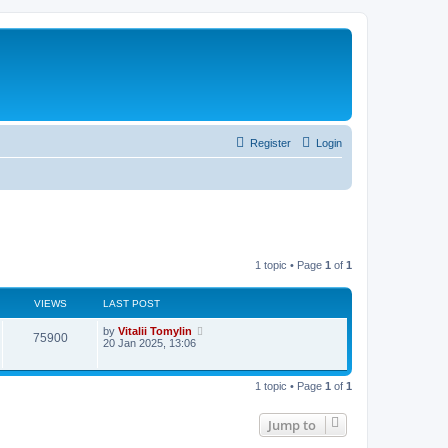
Register
Login
1 topic • Page
1
of
1
VIEWS
LAST POST
by
Vitalii Tomylin
75900
20 Jan 2025, 13:06
1 topic • Page
1
of
1
Jump to