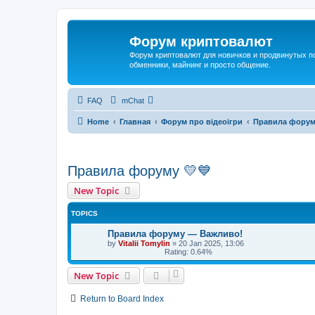
Форум криптовалют
Форум криптовалют для новичков и продвинутых пол
обменники, майнинг и просто общение.
FAQ
mChat
Home
Главная
Форум про відеоігри
Правила форум
Правила форуму 💛💙
New Topic
TOPICS
Правила форуму — Важливо!
by
Vitalii Tomylin
»
20 Jan 2025, 13:06
Rating: 0.64%
New Topic
Return to Board Index