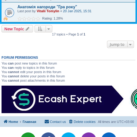
Анатомія нагороди "Гра року"
Last post by
Vitalii Tomylin
«
20 Jan 2025, 15:31
Rating: 1.28%
New Topic
17 topics • Page
1
of
1
Jump to
FORUM PERMISSIONS
You
can
post new topics in this forum
You
can
reply to topics in this forum
You
cannot
edit your posts in this forum
You
cannot
delete your posts in this forum
You
cannot
post attachments in this forum
Home
Главная
Contact us
Delete cookies
All times are
UTC+03:00