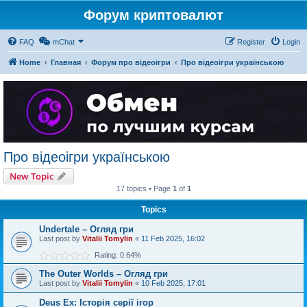
Форум криптовалют
FAQ
mChat
Register
Login
Home
Главная
Форум про відеоігри
Про відеоігри українською
Про відеоігри українською
New Topic
17 topics • Page
1
of
1
Topics
Undertale – Огляд гри
Last post by
Vitalii Tomylin
«
11 Feb 2025, 16:02
Rating: 0.64%
The Outer Worlds – Огляд гри
Last post by
Vitalii Tomylin
«
10 Feb 2025, 17:01
Deus Ex: Історія серії ігор