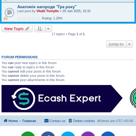
Анатомія нагороди "Гра року"
Last post by
Vitalii Tomylin
«
20 Jan 2025, 15:31
Rating: 1.28%
New Topic
17 topics • Page
1
of
1
Jump to
FORUM PERMISSIONS
You
can
post new topics in this forum
You
can
reply to topics in this forum
You
cannot
edit your posts in this forum
You
cannot
delete your posts in this forum
You
cannot
post attachments in this forum
Home
Главная
Contact us
Delete cookies
All times are
UTC+03:00