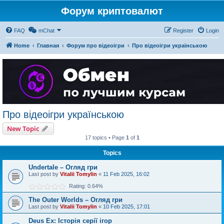
Форум криптовалют
FAQ
mChat
Register
Login
Home
Главная
Форум про відеоігри
Про відеоігри українською
Про відеоігри українською
New Topic
17 topics • Page
1
of
1
Topics
Undertale – Огляд гри
Last post by
Vitalii Tomylin
«
11 Feb 2025, 16:02
Rating: 0.64%
The Outer Worlds – Огляд гри
Last post by
Vitalii Tomylin
«
10 Feb 2025, 17:01
Deus Ex: Історія серії ігор