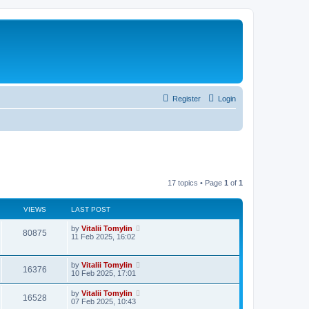
Register
Login
17 topics • Page
1
of
1
VIEWS
LAST POST
by
Vitalii Tomylin
80875
11 Feb 2025, 16:02
by
Vitalii Tomylin
16376
10 Feb 2025, 17:01
by
Vitalii Tomylin
16528
07 Feb 2025, 10:43