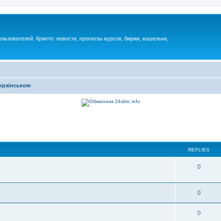
ьзователей. Крипто: новости, прогнозы курсов, биржи, кошельки,
українською
REPLIES
0
0
0