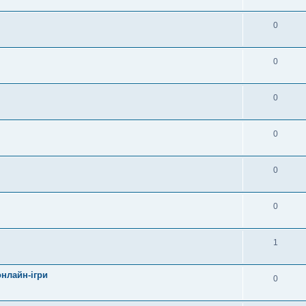
0
0
0
0
0
0
1
онлайн-ігри
0