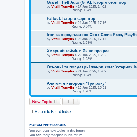
Grand Theft Auto (GTA): Історія серії ігор
by
Vitalii Tomylin
»
27 Jan 2025, 14:02
Rating: 0.64%
Fallout: Історія серії ігор
by
Vitalii Tomylin
»
24 Jan 2025, 17:16
Rating: 0.64%
Ігри за передплатою: Xbox Game Pass, PlaySta
by
Vitalii Tomylin
»
23 Jan 2025, 17:14
Rating: 1.28%
Хмарний геймінг: Як це працює
by
Vitalii Tomylin
»
22 Jan 2025, 16:52
Rating: 1.28%
Основні та популярні жанри комп'ютерних іг
by
Vitalii Tomylin
»
21 Jan 2025, 15:02
Rating: 0.64%
Анатомія нагороди "Гра року"
by
Vitalii Tomylin
»
20 Jan 2025, 15:31
Rating: 1.28%
New Topic
Return to Board Index
FORUM PERMISSIONS
You
can
post new topics in this forum
You
can
reply to topics in this forum