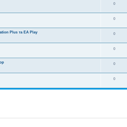
0
0
tion Plus та EA Play
0
0
ор
0
0