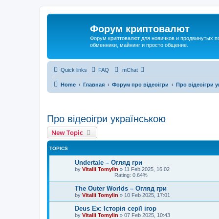
Форум криптовалют
Форум криптовалют для новичков и продвинутых пол
обменники, майнинг и просто общение.
Quick links
FAQ
mChat
Home
Главная
Форум про відеоігри
Про відеоігри 
Про відеоігри українською
New Topic
TOPICS
Undertale – Огляд гри
by
Vitalii Tomylin
»
11 Feb 2025, 16:02
Rating: 0.64%
The Outer Worlds – Огляд гри
by
Vitalii Tomylin
»
10 Feb 2025, 17:01
Deus Ex: Історія серії ігор
by
Vitalii Tomylin
»
07 Feb 2025, 10:43