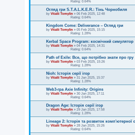
Rating: 0.64%
Огляд гри S.T.A.L.K.E.R.: Тінь Чорнобиля
by
Vitalii Tomylin
»
06 Feb 2025, 12:48
Rating: 0.64%
Kingdom Come: Deliverance – Огляд гри
by
Vitalii Tomylin
»
05 Feb 2025, 15:15
Rating: 1.28%
Kerbal Space Program: космічний симулятор
by
Vitalii Tomylin
»
04 Feb 2025, 14:31
Rating: 0.64%
Path of Exile: Все, що потрібно знати про гру
by
Vitalii Tomylin
»
03 Feb 2025, 15:26
Rating: 1.28%
Nioh: Історія серії ігор
by
Vitalii Tomylin
»
31 Jan 2025, 15:37
Rating: 1.28%
Web3-гра Axie Infinity: Origins
by
Vitalii Tomylin
»
30 Jan 2025, 17:11
Rating: 0.64%
Dragon Age: Історія серії ігор
by
Vitalii Tomylin
»
29 Jan 2025, 17:58
Rating: 1.28%
Lineage 2: Історія та розвиток комп'ютерної 
by
Vitalii Tomylin
»
28 Jan 2025, 15:26
Rating: 0.64%