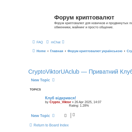
Форум криптовалют
Форум криптовалют для новичков и продвинутых пол
обменники, майнинг и просто общение.
FAQ
mChat
Home
Главная
Форум криптовалют українською
Cry
CryptoViktorUAclub — Приватний Клуб
New Topic
TOPICS
Клуб відкрився!
by
Crypto_Viktor
»
26 Apr 2025, 14:07
Rating: 1.28%
New Topic
Return to Board Index