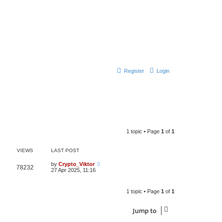
Register
Login
1 topic • Page
1
of
1
VIEWS
LAST POST
by
Crypto_Viktor
78232
27 Apr 2025, 11:16
1 topic • Page
1
of
1
Jump to