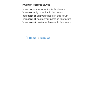
FORUM PERMISSIONS
You
can
post new topics in this forum
You
can
reply to topics in this forum
You
cannot
edit your posts in this forum
You
cannot
delete your posts in this forum
You
cannot
post attachments in this forum
Home
Главная