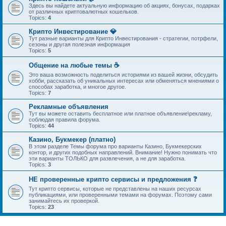
Здесь вы найдете актуальную информацию об акциях, бонусах, подарках
от различных криптовалютных кошельков.
Topics:
4
Крипто Инвестирование 💎
Тут разные варианты для Крипто Инвестирования - стратегии, потрфели,
сезоны и другая полезная информация
Topics:
5
Общение на любые темы ☕
Это ваша возможность поделиться историями из вашей жизни, обсудить
хобби, рассказать об уникальных интересах или обменяться мнениями о
способах заработка, и многое другое.
Topics:
7
Рекламные объявления
Тут вы можете оставить бесплатное или платное объявление\рекламу,
соблюдая правила форума.
Topics:
44
Казино, Букмекер (платно)
В этом разделе Темы форума про варианты Казино, Букмекерских
контор, и других подобных направлений. Внимание! Нужно понимать что
эти варианты ТОЛЬКО для развлечения, а не для заработка.
Topics:
3
НЕ проверенные крипто сервисы и предложения ❓
Тут крипто сервисы, которые не представлены на наших ресурсах
публикациями, или проверенными темами на форумах. Поэтому сами
занимайтесь их проверкой.
Topics:
23