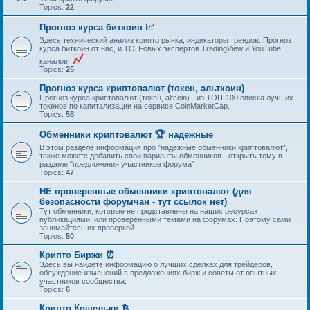
Topics:
22
Прогноз курса биткоин 📈
Здесь технический анализ крипто рынка, индикаторы трендов. Прогноз
курса биткоин от нас, и ТОП-овых экспертов TradingView и YouTube
каналов!
Topics:
25
Прогноз курса криптовалют (токен, альткоин)
Прогноз курса криптовалют (токен, altcoin) - из ТОП-100 списка лучших
токенов по капитализации на сервисе CoinMarketCap.
Topics:
58
Обменники криптовалют 🏆 надежные
В этом разделе информация про "надежные обменники криптовалют",
также можете добавить свои варианты обменников - открыть тему в
разделе "предложения участников форума"
Topics:
47
НЕ проверенные обменники криптовалют (для
безопасности форумчан - тут ссылок нет)
Тут обменники, которые не представлены на наших ресурсах
публикациями, или проверенными темами на форумах. Поэтому сами
занимайтесь их проверкой.
Topics:
50
Крипто Биржи ⏰
Здесь вы найдете информацию о лучших сделках для трейдеров,
обсуждение изменений в предложениях бирж и советы от опытных
участников сообщества.
Topics:
6
Крипто Кошельки ₿