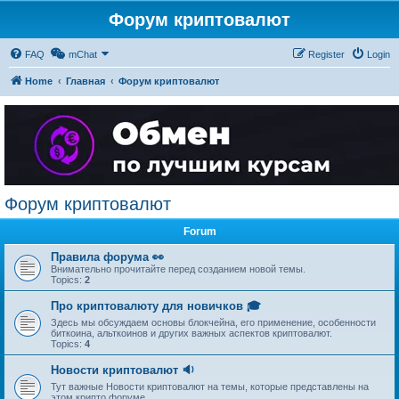
Форум криптовалют
FAQ
mChat
Register
Login
Home
Главная
Форум криптовалют
Форум криптовалют
Forum
Правила форума 👀
Внимательно прочитайте перед созданием новой темы.
Topics:
2
Про криптовалюту для новичков 🎓
Здесь мы обсуждаем основы блокчейна, его применение, особенности
биткоина, альткоинов и других важных аспектов криптовалют.
Topics:
4
Новости криптовалют 🔉
Тут важные Новости криптовалют на темы, которые представлены на
этом крипто форуме