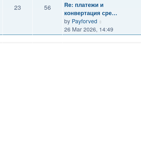
Re: платежи и
23
56
post
конвертация сре…
View
by
Payforved
the
26 Mar 2026, 14:49
latest
post