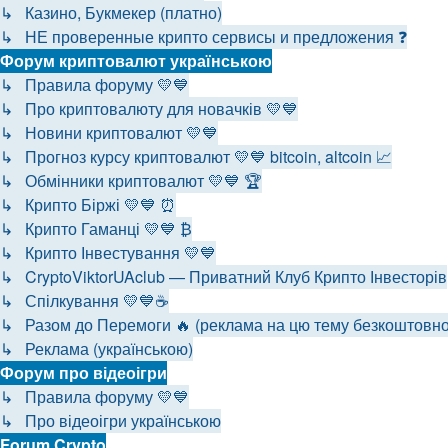
↳ Казино, Букмекер (платно)
↳ НЕ проверенные крипто сервисы и предложения ❓
Форум криптовалют українською
↳ Правила форуму 💛💙
↳ Про криптовалюту для новачків 💛💙
↳ Новини криптовалют 💛💙
↳ Прогноз курсу криптовалют 💛💙 bitcoin, altcoin 📈
↳ Обмінники криптовалют 💛💙 🏆
↳ Крипто Біржі 💛💙 ⏰
↳ Крипто Гаманці 💛💙 ₿
↳ Крипто Інвестування 💛💙
↳ CryptoViktorUAclub — Приватний Клуб Крипто Інвесторів
↳ Спілкування 💛💙☕
↳ Разом до Перемоги 🔥 (реклама на цю тему безкоштовно
↳ Реклама (українською)
Форум про відеоігри
↳ Правила форуму 💛💙
↳ Про відеоігри українською
Forum Crypto