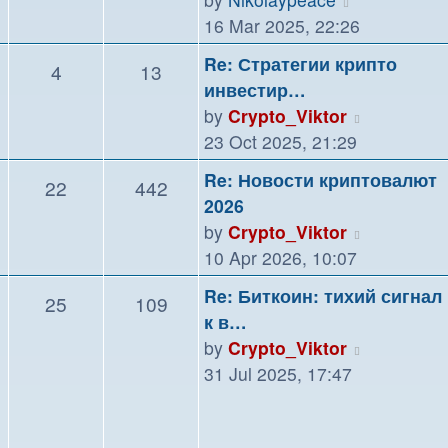
the
16 Mar 2025, 22:26
latest
Re: Стратегии крипто
4
13
post
инвестир…
View
by
Crypto_Viktor
the
23 Oct 2025, 21:29
latest
Re: Новости криптовалют
22
442
post
2026
View
by
Crypto_Viktor
the
10 Apr 2026, 10:07
latest
Re: Биткоин: тихий сигнал
25
109
post
к в…
View
by
Crypto_Viktor
the
31 Jul 2025, 17:47
latest
post