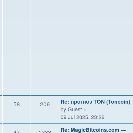
Re: прогноз TON (Toncoin)
58
206
View
by
Guest
the
09 Jul 2025, 23:26
latest
Re: MagicBitcoins.com —
47
1233
post