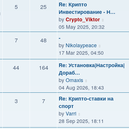
latest
Re: Крипто
5
25
post
Инвестирование - Н…
я
View
by
Crypto_Viktor
the
05 May 2025, 20:32
latest
-
7
48
post
View
by
Nikolaypeace
the
17 Mar 2025, 04:50
latest
Re: Установка|Настройка|
44
164
post
Дораб…
View
by
Omaxis
the
04 Aug 2026, 18:43
latest
Re: Крипто-ставки на
3
7
post
спорт
View
by
Varri
the
28 Sep 2025, 18:11
latest