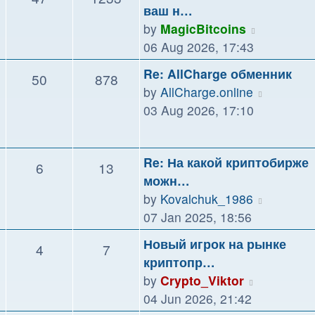
ваш н…
View
by
MagicBitcoins
the
06 Aug 2026, 17:43
latest
Re: AllCharge обменник
50
878
post
View
by
AllCharge.online
the
03 Aug 2026, 17:10
latest
post
Re: На какой криптобирже
6
13
можн…
View
by
Kovalchuk_1986
the
07 Jan 2025, 18:56
latest
Новый игрок на рынке
4
7
post
криптопр…
View
by
Crypto_Viktor
the
04 Jun 2026, 21:42