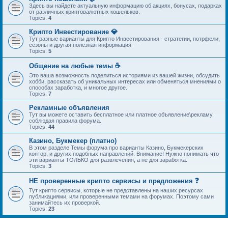
Здесь вы найдете актуальную информацию об акциях, бонусах, подарках
от различных криптовалютных кошельков.
Topics:
4
Крипто Инвестирование 💎
Тут разные варианты для Крипто Инвестирования - стратегии, потрфели,
сезоны и другая полезная информация
Topics:
5
Общение на любые темы ☕
Это ваша возможность поделиться историями из вашей жизни, обсудить
хобби, рассказать об уникальных интересах или обменяться мнениями о
способах заработка, и многое другое.
Topics:
7
Рекламные объявления
Тут вы можете оставить бесплатное или платное объявление\рекламу,
соблюдая правила форума.
Topics:
44
Казино, Букмекер (платно)
В этом разделе Темы форума про варианты Казино, Букмекерских
контор, и других подобных направлений. Внимание! Нужно понимать что
эти варианты ТОЛЬКО для развлечения, а не для заработка.
Topics:
3
НЕ проверенные крипто сервисы и предложения ❓
Тут крипто сервисы, которые не представлены на наших ресурсах
публикациями, или проверенными темами на форумах. Поэтому сами
занимайтесь их проверкой.
Topics:
23