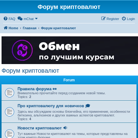
Форум криптовалют
FAQ
mChat
Register
Login
Home
Главная
Форум криптовалют
Форум криптовалют
Forum
Правила форума 👀
Внимательно прочитайте перед созданием новой темы.
Topics:
2
Про криптовалюту для новичков 🎓
Здесь мы обсуждаем основы блокчейна, его применение, особенности
биткоина, альткоинов и других важных аспектов криптовалют.
Topics:
4
Новости криптовалют 🔉
Тут важные Новости криптовалют на темы, которые представлены на
этом крипто форуме