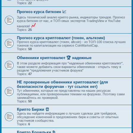
Topics:
22
Прогноз курса биткоин 📈
Здесь технический анализ крипто рынка, индикаторы трендов. Прогноз
курса биткоин от нас, и ТОП-овых экспертов TradingView и YouTube
каналов!
Topics:
25
Прогноз курса криптовалют (токен, альткоин)
Прогноз курса криптовалют (токен, altcoin) - из ТОП-100 списка лучших
токенов по капитализации на сервисе CoinMarketCap.
Topics:
58
Обменники криптовалют 🏆 надежные
В этом разделе информация про "надежные обменники криптовалют",
также можете добавить свои варианты обменников - открыть тему в
разделе "предложения участников форума"
Topics:
47
НЕ проверенные обменники криптовалют (для
безопасности форумчан - тут ссылок нет)
Тут обменники, которые не представлены на наших ресурсах
публикациями, или проверенными темами на форумах. Поэтому сами
занимайтесь их проверкой.
Topics:
50
Крипто Биржи ⏰
Здесь вы найдете информацию о лучших сделках для трейдеров,
обсуждение изменений в предложениях бирж и советы от опытных
участников сообщества.
Topics:
6
Крипто Кошельки ₿