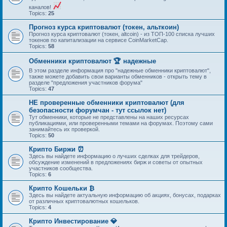
каналов!
Topics:
25
Прогноз курса криптовалют (токен, альткоин)
Прогноз курса криптовалют (токен, altcoin) - из ТОП-100 списка лучших
токенов по капитализации на сервисе CoinMarketCap.
Topics:
58
Обменники криптовалют 🏆 надежные
В этом разделе информация про "надежные обменники криптовалют",
также можете добавить свои варианты обменников - открыть тему в
разделе "предложения участников форума"
Topics:
47
НЕ проверенные обменники криптовалют (для
безопасности форумчан - тут ссылок нет)
Тут обменники, которые не представлены на наших ресурсах
публикациями, или проверенными темами на форумах. Поэтому сами
занимайтесь их проверкой.
Topics:
50
Крипто Биржи ⏰
Здесь вы найдете информацию о лучших сделках для трейдеров,
обсуждение изменений в предложениях бирж и советы от опытных
участников сообщества.
Topics:
6
Крипто Кошельки ₿
Здесь вы найдете актуальную информацию об акциях, бонусах, подарках
от различных криптовалютных кошельков.
Topics:
4
Крипто Инвестирование 💎