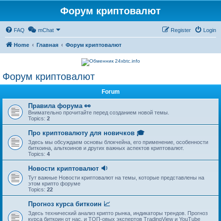
Форум криптовалют
FAQ
mChat
Register
Login
Home
Главная
Форум криптовалют
Форум криптовалют
Forum
Правила форума 👀
Внимательно прочитайте перед созданием новой темы.
Topics:
2
Про криптовалюту для новичков 🎓
Здесь мы обсуждаем основы блокчейна, его применение, особенности
биткоина, альткоинов и других важных аспектов криптовалют.
Topics:
4
Новости криптовалют 🔉
Тут важные Новости криптовалют на темы, которые представлены на
этом крипто форуме
Topics:
22
Прогноз курса биткоин 📈
Здесь технический анализ крипто рынка, индикаторы трендов. Прогноз
курса биткоин от нас, и ТОП-овых экспертов TradingView и YouTube