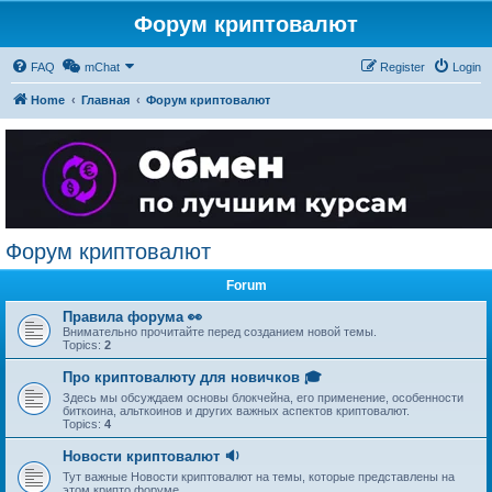
Форум криптовалют
FAQ
mChat
Register
Login
Home
Главная
Форум криптовалют
Форум криптовалют
Forum
Правила форума 👀
Внимательно прочитайте перед созданием новой темы.
Topics:
2
Про криптовалюту для новичков 🎓
Здесь мы обсуждаем основы блокчейна, его применение, особенности
биткоина, альткоинов и других важных аспектов криптовалют.
Topics:
4
Новости криптовалют 🔉
Тут важные Новости криптовалют на темы, которые представлены на
этом крипто форуме