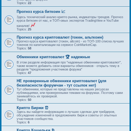
Topics:
22
Прогноз курса биткоин 📈
Здесь технический анализ крипто рынка, индикаторы трендов. Прогноз
курса биткоин от нас, и ТОП-овых экспертов TradingView и YouTube
каналов!
Topics:
25
Прогноз курса криптовалют (токен, альткоин)
Прогноз курса криптовалют (токен, altcoin) - из ТОП-100 списка лучших
токенов по капитализации на сервисе CoinMarketCap.
Topics:
58
Обменники криптовалют 🏆 надежные
В этом разделе информация про "надежные обменники криптовалют",
также можете добавить свои варианты обменников - открыть тему в
разделе "предложения участников форума"
Topics:
47
НЕ проверенные обменники криптовалют (для
безопасности форумчан - тут ссылок нет)
Тут обменники, которые не представлены на наших ресурсах
публикациями, или проверенными темами на форумах. Поэтому сами
занимайтесь их проверкой.
Topics:
50
Крипто Биржи ⏰
Здесь вы найдете информацию о лучших сделках для трейдеров,
обсуждение изменений в предложениях бирж и советы от опытных
участников сообщества.
Topics:
6
Крипто Кошельки ₿