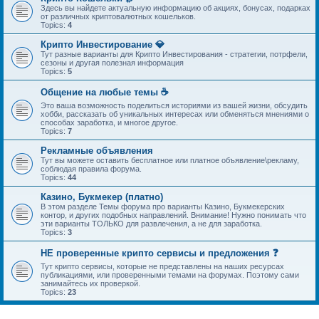
Здесь вы найдете актуальную информацию об акциях, бонусах, подарках
от различных криптовалютных кошельков.
Topics:
4
Крипто Инвестирование 💎
Тут разные варианты для Крипто Инвестирования - стратегии, потрфели,
сезоны и другая полезная информация
Topics:
5
Общение на любые темы ☕
Это ваша возможность поделиться историями из вашей жизни, обсудить
хобби, рассказать об уникальных интересах или обменяться мнениями о
способах заработка, и многое другое.
Topics:
7
Рекламные объявления
Тут вы можете оставить бесплатное или платное объявление\рекламу,
соблюдая правила форума.
Topics:
44
Казино, Букмекер (платно)
В этом разделе Темы форума про варианты Казино, Букмекерских
контор, и других подобных направлений. Внимание! Нужно понимать что
эти варианты ТОЛЬКО для развлечения, а не для заработка.
Topics:
3
НЕ проверенные крипто сервисы и предложения ❓
Тут крипто сервисы, которые не представлены на наших ресурсах
публикациями, или проверенными темами на форумах. Поэтому сами
занимайтесь их проверкой.
Topics:
23