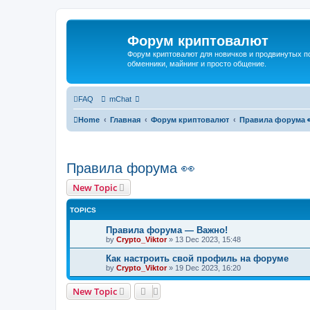
Форум криптовалют
Форум криптовалют для новичков и продвинутых пол
обменники, майнинг и просто общение.
FAQ
mChat
Home
Главная
Форум криптовалют
Правила форума 
Правила форума 👀
New Topic
TOPICS
Правила форума — Важно!
by
Crypto_Viktor
»
13 Dec 2023, 15:48
Как настроить свой профиль на форуме
by
Crypto_Viktor
»
19 Dec 2023, 16:20
New Topic