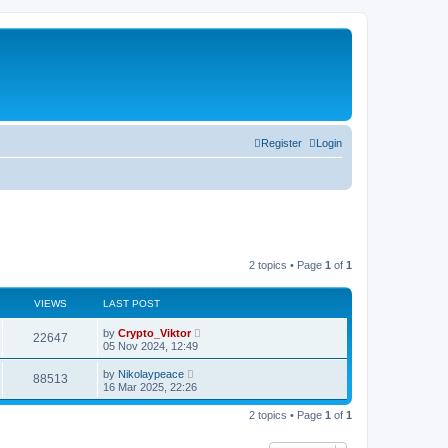
Register
Login
2 topics • Page
1
of
1
VIEWS
LAST POST
by
Crypto_Viktor
22647
05 Nov 2024, 12:49
by
Nikolaypeace
88513
16 Mar 2025, 22:26
2 topics • Page
1
of
1