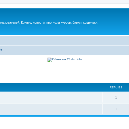
ьзователей. Крипто: новости, прогнозы курсов, биржи, кошельки,
👀
REPLIES
1
1