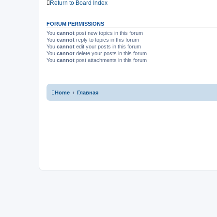
Return to Board Index
FORUM PERMISSIONS
You
cannot
post new topics in this forum
You
cannot
reply to topics in this forum
You
cannot
edit your posts in this forum
You
cannot
delete your posts in this forum
You
cannot
post attachments in this forum
Home
Главная