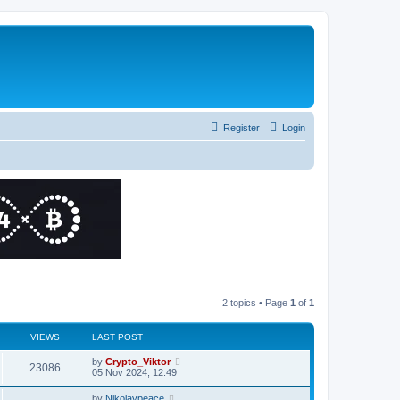
Register
Login
2 topics • Page
1
of
1
VIEWS
LAST POST
by
Crypto_Viktor
23086
05 Nov 2024, 12:49
by
Nikolaypeace