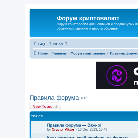
Форум криптовалют
Форум криптовалют для новичков и продвинутых пол
обменники, майнинг и просто общение.
FAQ
mChat
Home
Главная
Форум криптовалют
Правила форума
Правила форума 👀
New Topic
TOPICS
Правила форума — Важно!
by
Crypto_Viktor
»
13 Dec 2023, 15:48
Как настроить свой профиль на форуме