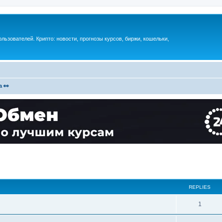
ьзователей. Крипто: новости, прогнозы курсов, биржи, кошельки,
 👀
REPLIES
1