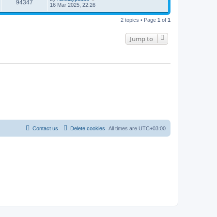
94347
16 Mar 2025, 22:26
2 topics • Page
1
of
1
Jump to
Contact us
Delete cookies
All times are
UTC+03:00