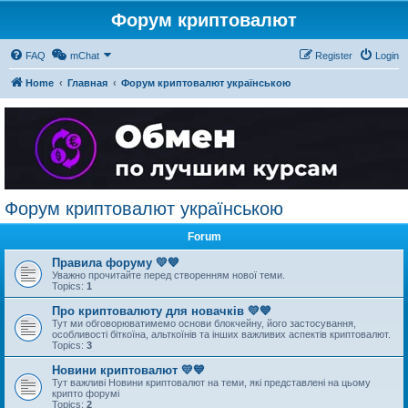
Форум криптовалют
FAQ
mChat
Register
Login
Home
Главная
Форум криптовалют українською
Форум криптовалют українською
Forum
Правила форуму 💛💙
Уважно прочитайте перед створенням нової теми.
Topics:
1
Про криптовалюту для новачків 💛💙
Тут ми обговорюватимемо основи блокчейну, його застосування,
особливості біткоїна, альткоїнів та інших важливих аспектів криптовалют.
Topics:
3
Новини криптовалют 💛💙
Тут важливі Новини криптовалют на теми, які представлені на цьому
крипто форумі
Topics:
2