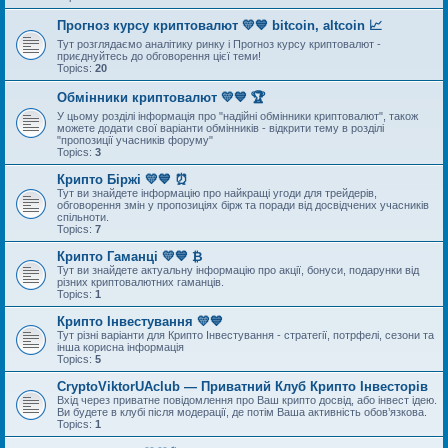
Прогноз курсу криптовалют 💛💙 bitcoin, altcoin 📈
Тут розглядаємо аналітику ринку і Прогноз курсу криптовалют -
приєднуйтесь до обговорення цієї теми!
Topics:
20
Обмінники криптовалют 💛💙 🏆
У цьому розділі інформація про "надійні обмінники криптовалют", також
можете додати свої варіанти обмінників - відкрити тему в розділі
"пропозиції учасників форуму"
Topics:
3
Крипто Біржі 💛💙 ⏰
Тут ви знайдете інформацію про найкращі угоди для трейдерів,
обговорення змін у пропозиціях бірж та поради від досвідчених учасників
спільноти.
Topics:
7
Крипто Гаманці 💛💙 ₿
Тут ви знайдете актуальну інформацію про акції, бонуси, подарунки від
різних криптовалютних гаманців.
Topics:
1
Крипто Інвестування 💛💙
Тут різні варіанти для Крипто Інвестування - стратегії, потрфелі, сезони та
інша корисна інформація
Topics:
5
CryptoViktorUAclub — Приватний Клуб Крипто Інвесторів
Вхід через приватне повідомлення про Ваш крипто досвід, або інвест ідею.
Ви будете в клубі після модерації, де потім Ваша активність обов’язкова.
Topics:
1