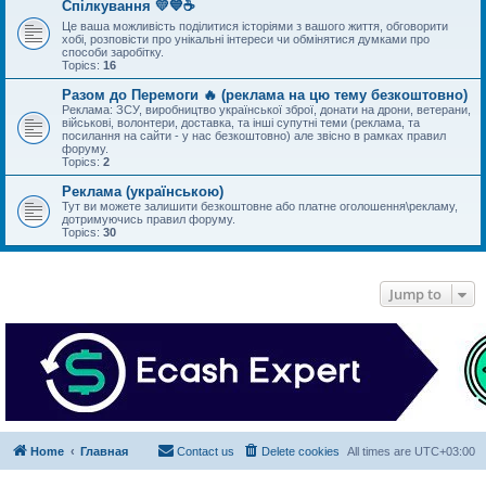
Спілкування 💛💙☕
Це ваша можливість поділитися історіями з вашого життя, обговорити
хобі, розповісти про унікальні інтереси чи обмінятися думками про
способи заробітку.
Topics:
16
Разом до Перемоги 🔥 (реклама на цю тему безкоштовно)
Реклама: ЗСУ, виробництво української зброї, донати на дрони, ветерани,
військові, волонтери, доставка, та інші супутні теми (реклама, та
посилання на сайти - у нас безкоштовно) але звісно в рамках правил
форуму.
Topics:
2
Реклама (українською)
Тут ви можете залишити безкоштовне або платне оголошення\рекламу,
дотримуючись правил форуму.
Topics:
30
Jump to
Home
Главная
Contact us
Delete cookies
All times are
UTC+03:00