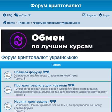
Форум криптовалют
FAQ
mChat
Register
Login
Home
Главная
Форум криптовалют українською
Форум криптовалют українською
Forum
Правила форуму 💛💙
Уважно прочитайте перед створенням нової теми.
Topics:
1
Про криптовалюту для новачків 💛💙
Тут ми обговорюватимемо основи блокчейну, його застосування,
особливості біткоїна, альткоїнів та інших важливих аспектів криптовалют.
Topics:
3
Новини криптовалют 💛💙
Тут важливі Новини криптовалют на теми, які представлені на цьому
крипто форумі
Topics:
2