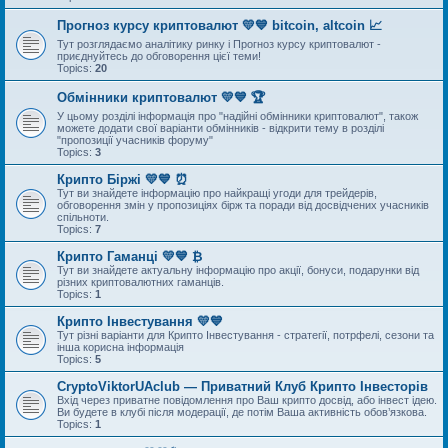
Прогноз курсу криптовалют 💛💙 bitcoin, altcoin 📈
Тут розглядаємо аналітику ринку і Прогноз курсу криптовалют -
приєднуйтесь до обговорення цієї теми!
Topics:
20
Обмінники криптовалют 💛💙 🏆
У цьому розділі інформація про "надійні обмінники криптовалют", також
можете додати свої варіанти обмінників - відкрити тему в розділі
"пропозиції учасників форуму"
Topics:
3
Крипто Біржі 💛💙 ⏰
Тут ви знайдете інформацію про найкращі угоди для трейдерів,
обговорення змін у пропозиціях бірж та поради від досвідчених учасників
спільноти.
Topics:
7
Крипто Гаманці 💛💙 ₿
Тут ви знайдете актуальну інформацію про акції, бонуси, подарунки від
різних криптовалютних гаманців.
Topics:
1
Крипто Інвестування 💛💙
Тут різні варіанти для Крипто Інвестування - стратегії, потрфелі, сезони та
інша корисна інформація
Topics:
5
CryptoViktorUAclub — Приватний Клуб Крипто Інвесторів
Вхід через приватне повідомлення про Ваш крипто досвід, або інвест ідею.
Ви будете в клубі після модерації, де потім Ваша активність обов’язкова.
Topics:
1