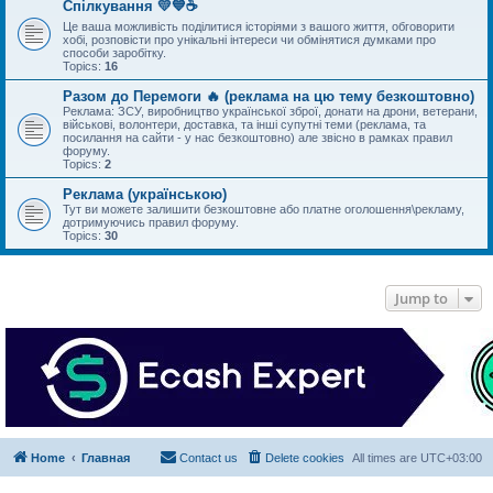
Спілкування 💛💙☕
Це ваша можливість поділитися історіями з вашого життя, обговорити
хобі, розповісти про унікальні інтереси чи обмінятися думками про
способи заробітку.
Topics:
16
Разом до Перемоги 🔥 (реклама на цю тему безкоштовно)
Реклама: ЗСУ, виробництво української зброї, донати на дрони, ветерани,
військові, волонтери, доставка, та інші супутні теми (реклама, та
посилання на сайти - у нас безкоштовно) але звісно в рамках правил
форуму.
Topics:
2
Реклама (українською)
Тут ви можете залишити безкоштовне або платне оголошення\рекламу,
дотримуючись правил форуму.
Topics:
30
Jump to
Home
Главная
Contact us
Delete cookies
All times are
UTC+03:00