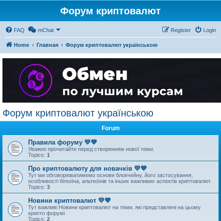
Форум криптовалют
FAQ
mChat
Register
Login
Home
Главная
Форум криптовалют українською
Форум криптовалют українською
Forum
Правила форуму 💛💙
Уважно прочитайте перед створенням нової теми.
Topics:
1
Про криптовалюту для новачків 💛💙
Тут ми обговорюватимемо основи блокчейну, його застосування,
особливості біткоїна, альткоїнів та інших важливих аспектів криптовалют.
Topics:
3
Новини криптовалют 💛💙
Тут важливі Новини криптовалют на теми, які представлені на цьому
крипто форумі
Topics:
2