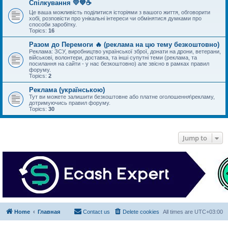
Спілкування 💛💙☕
Це ваша можливість поділитися історіями з вашого життя, обговорити
хобі, розповісти про унікальні інтереси чи обмінятися думками про
способи заробітку.
Topics:
16
Разом до Перемоги 🔥 (реклама на цю тему безкоштовно)
Реклама: ЗСУ, виробництво української зброї, донати на дрони, ветерани,
військові, волонтери, доставка, та інші супутні теми (реклама, та
посилання на сайти - у нас безкоштовно) але звісно в рамках правил
форуму.
Topics:
2
Реклама (українською)
Тут ви можете залишити безкоштовне або платне оголошення\рекламу,
дотримуючись правил форуму.
Topics:
30
Jump to
Home
Главная
Contact us
Delete cookies
All times are
UTC+03:00