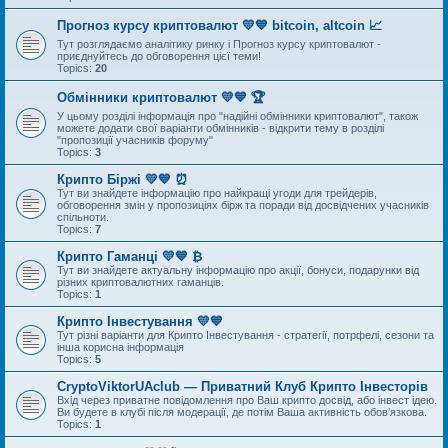
Прогноз курсу криптовалют 💛💙 bitcoin, altcoin 📈
Тут розглядаємо аналітику ринку і Прогноз курсу криптовалют -
приєднуйтесь до обговорення цієї теми!
Topics:
20
Обмінники криптовалют 💛💙 🏆
У цьому розділі інформація про "надійні обмінники криптовалют", також
можете додати свої варіанти обмінників - відкрити тему в розділі
"пропозиції учасників форуму"
Topics:
3
Крипто Біржі 💛💙 ⏰
Тут ви знайдете інформацію про найкращі угоди для трейдерів,
обговорення змін у пропозиціях бірж та поради від досвідчених учасників
спільноти.
Topics:
7
Крипто Гаманці 💛💙 ₿
Тут ви знайдете актуальну інформацію про акції, бонуси, подарунки від
різних криптовалютних гаманців.
Topics:
1
Крипто Інвестування 💛💙
Тут різні варіанти для Крипто Інвестування - стратегії, потрфелі, сезони та
інша корисна інформація
Topics:
5
CryptoViktorUAclub — Приватний Клуб Крипто Інвесторів
Вхід через приватне повідомлення про Ваш крипто досвід, або інвест ідею.
Ви будете в клубі після модерації, де потім Ваша активність обов’язкова.
Topics:
1