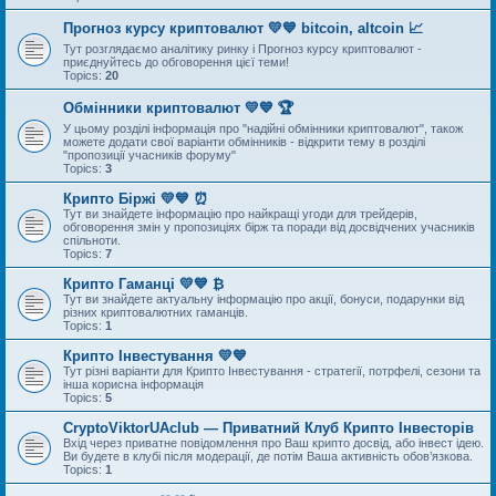
Прогноз курсу криптовалют 💛💙 bitcoin, altcoin 📈
Тут розглядаємо аналітику ринку і Прогноз курсу криптовалют -
приєднуйтесь до обговорення цієї теми!
Topics:
20
Обмінники криптовалют 💛💙 🏆
У цьому розділі інформація про "надійні обмінники криптовалют", також
можете додати свої варіанти обмінників - відкрити тему в розділі
"пропозиції учасників форуму"
Topics:
3
Крипто Біржі 💛💙 ⏰
Тут ви знайдете інформацію про найкращі угоди для трейдерів,
обговорення змін у пропозиціях бірж та поради від досвідчених учасників
спільноти.
Topics:
7
Крипто Гаманці 💛💙 ₿
Тут ви знайдете актуальну інформацію про акції, бонуси, подарунки від
різних криптовалютних гаманців.
Topics:
1
Крипто Інвестування 💛💙
Тут різні варіанти для Крипто Інвестування - стратегії, потрфелі, сезони та
інша корисна інформація
Topics:
5
CryptoViktorUAclub — Приватний Клуб Крипто Інвесторів
Вхід через приватне повідомлення про Ваш крипто досвід, або інвест ідею.
Ви будете в клубі після модерації, де потім Ваша активність обов’язкова.
Topics:
1