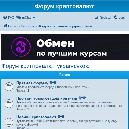
Форум криптовалют
FAQ
mChat
Register
Login
Home
Главная
Форум криптовалют українською
Форум криптовалют українською
Forum
Правила форуму 💛💙
Уважно прочитайте перед створенням нової теми.
Topics:
1
Про криптовалюту для новачків 💛💙
Тут ми обговорюватимемо основи блокчейну, його застосування,
особливості біткоїна, альткоїнів та інших важливих аспектів криптовалют.
Topics:
3
Новини криптовалют 💛💙
Тут важливі Новини криптовалют на теми, які представлені на цьому
крипто форумі
Topics:
2