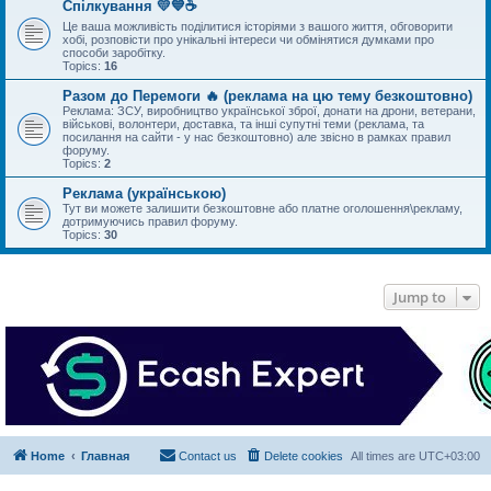
Спілкування 💛💙☕
Це ваша можливість поділитися історіями з вашого життя, обговорити
хобі, розповісти про унікальні інтереси чи обмінятися думками про
способи заробітку.
Topics:
16
Разом до Перемоги 🔥 (реклама на цю тему безкоштовно)
Реклама: ЗСУ, виробництво української зброї, донати на дрони, ветерани,
військові, волонтери, доставка, та інші супутні теми (реклама, та
посилання на сайти - у нас безкоштовно) але звісно в рамках правил
форуму.
Topics:
2
Реклама (українською)
Тут ви можете залишити безкоштовне або платне оголошення\рекламу,
дотримуючись правил форуму.
Topics:
30
Jump to
Home
Главная
Contact us
Delete cookies
All times are
UTC+03:00