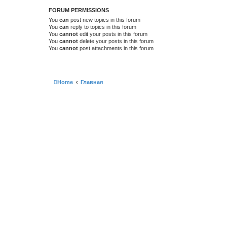
FORUM PERMISSIONS
You
can
post new topics in this forum
You
can
reply to topics in this forum
You
cannot
edit your posts in this forum
You
cannot
delete your posts in this forum
You
cannot
post attachments in this forum
Home
Главная