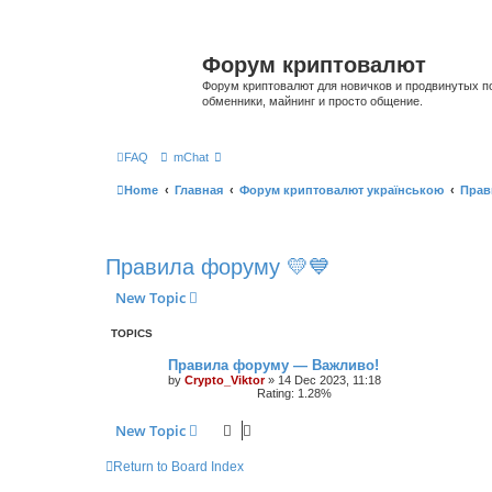
Форум криптовалют
Форум криптовалют для новичков и продвинутых пол
обменники, майнинг и просто общение.
FAQ
mChat
Home
Главная
Форум криптовалют українською
Прав
Правила форуму 💛💙
New Topic
TOPICS
Правила форуму — Важливо!
by
Crypto_Viktor
»
14 Dec 2023, 11:18
Rating: 1.28%
New Topic
Return to Board Index