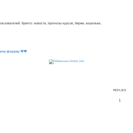
ьзователей. Крипто: новости, прогнозы курсов, биржи, кошельки,
ила форуму 💛💙
REPLIES
1