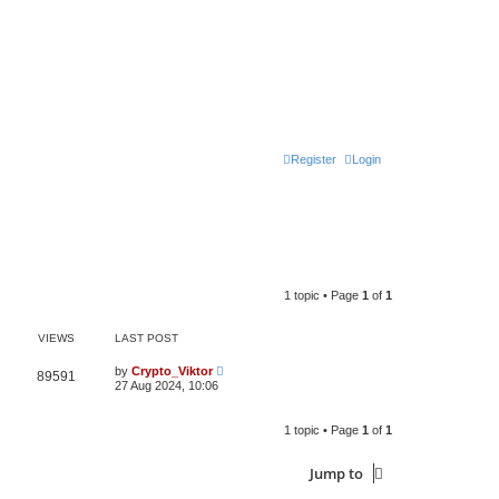
Register
Login
1 topic • Page
1
of
1
VIEWS
LAST POST
by
Crypto_Viktor
89591
27 Aug 2024, 10:06
1 topic • Page
1
of
1
Jump to