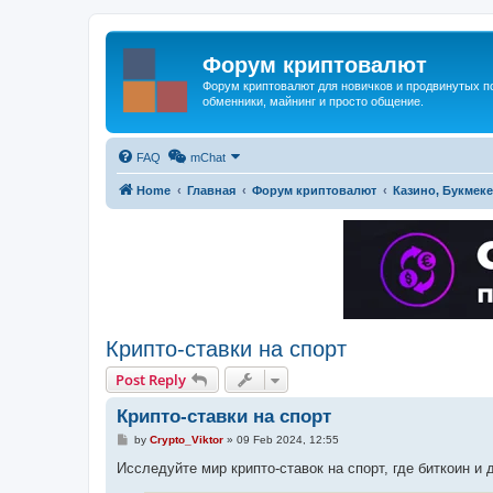
Форум криптовалют
Форум криптовалют для новичков и продвинутых пол
обменники, майнинг и просто общение.
FAQ
mChat
Home
Главная
Форум криптовалют
Казино, Букмеке
Крипто-ставки на спорт
Post Reply
Крипто-ставки на спорт
P
by
Crypto_Viktor
»
09 Feb 2024, 12:55
o
s
Исследуйте мир крипто-ставок на спорт, где биткоин и
t