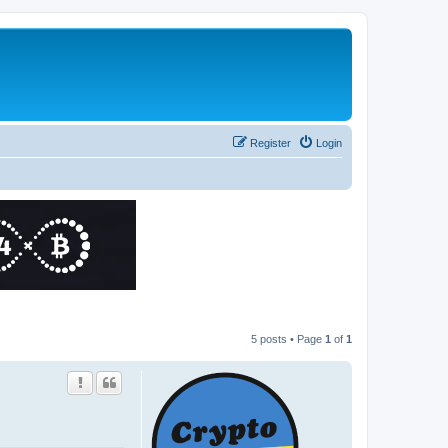
Register
Login
5 posts • Page
1
of
1