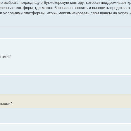
мо выбрать подходящую букмекерскую контору, которая поддерживает 
веренных платформ, где можно безопасно вносить и выводить средства в
 и условиями платформы, чтобы максимизировать свои шансы на успех 
ьгами?
ньгами?