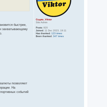
Crypto_Viktor
Site Admin
ановится быстрее,
Posts:
920
у и захватывающему
Joined:
11 Dec 2023, 19:11
р.
Has thanked:
123 times
Been thanked:
347 times
овалюты позволяют
ерации. На
спортивных событий