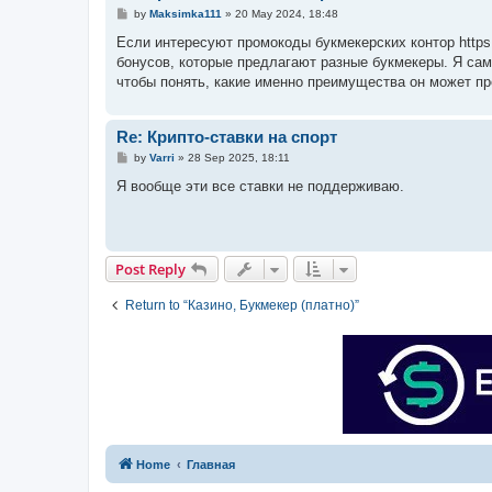
P
by
Maksimka111
»
20 May 2024, 18:48
o
s
Если интересуют промокоды букмекерских контор https:
t
бонусов, которые предлагают разные букмекеры. Я сам
чтобы понять, какие именно преимущества он может п
Re: Крипто-ставки на спорт
P
by
Varri
»
28 Sep 2025, 18:11
o
s
Я вообще эти все ставки не поддерживаю.
t
Post Reply
Return to “Казино, Букмекер (платно)”
Home
Главная