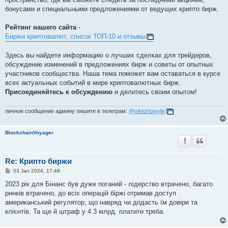
бонусами и специальными предложениями от ведущих крипто бирж.
Рейтинг нашего сайта
-
Биржи криптовалют, список ТОП-10 и отзывы
Здесь вы найдете информацию о лучших сделках для трейдеров,
обсуждение изменений в предложениях бирж и советы от опытных
участников сообщества. Наша тема поможет вам оставаться в курсе
всех актуальных событий в мире криптовалютных бирж.
Присоединяйтесь к обсуждению
и делитесь своим опытом!
личное сообщение админу пишите в телеграм:
@viktortomylin
BlockchainVoyager
Re: Крипто биржи
P
03 Jan 2024, 17:49
o
s
2023 рік для Бінанс був дуже поганий - лідерство втрачено, багато
t
ринків втрачено, до всіх операцій біржі отримав доступ
американський регулятор, що навряд чи додасть їм довіри та
клієнтів. Та ще й штраф у 4.3 млрд. платити треба.