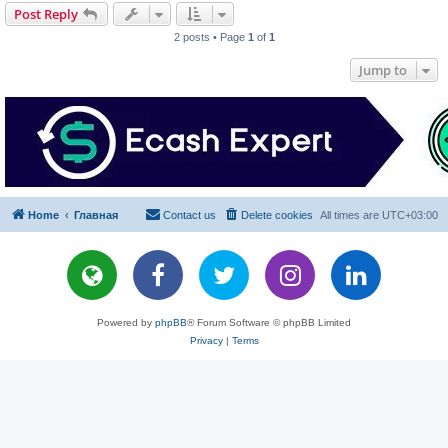
Post Reply
2 posts • Page
1
of
1
Jump to
Home
Главная
Contact us
Delete cookies
All times are
UTC+03:00
Powered by
phpBB
® Forum Software © phpBB Limited
Privacy
|
Terms