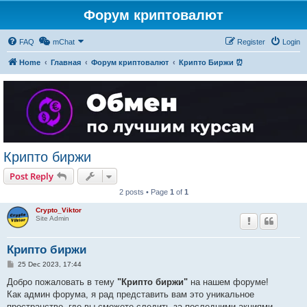
Форум криптовалют
FAQ
mChat
Register
Login
Home
Главная
Форум криптовалют
Крипто Биржи ⏰
Крипто биржи
Post Reply
2 posts • Page
1
of
1
Crypto_Viktor
Site Admin
Крипто биржи
P
25 Dec 2023, 17:44
o
s
Добро пожаловать в тему
"Крипто биржи"
на нашем форуме!
t
Как админ форума, я рад представить вам это уникальное
пространство, где вы сможете следить за последними акциями,