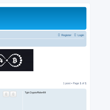
Register
Login
1 post • Page
1
of
1
Tgk:CryptoRider69