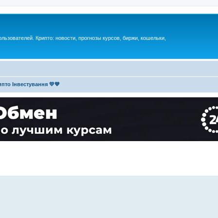
ьзователей. Крипто: новости, прогнозы курсов, биржи, кошельки,
пто Інвестування 💛💙