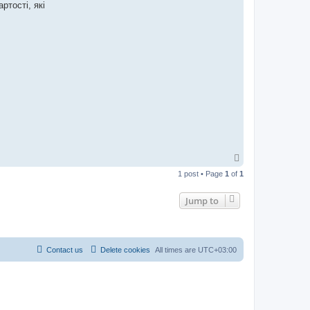
ртості, які
T
o
1 post • Page
1
of
1
p
Jump to
Contact us
Delete cookies
All times are
UTC+03:00