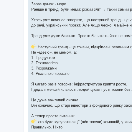
Зараз думок - море.
Раніше в тренді були меми: різкий зліт → такий самий р
Хтось уже починає говорити, що наступний тренд - це vo
до речі, український проєкт. Але якщо чесно, я майже н
Тренд уже дуже близько. Просто більшість його не помі
Наступний тренд - це токени, підкріплені реальним 
Не «ідеєю», не мемом, а:
1. Продуктом
2. Технологією
3. Розробками
4. Реальною користю
Я багато разів говорив: інфраструктура крипти росте.
І дедалі меншій кількості людей цікаві пусті токени без 
Це дуже важливий сигнал.
Він означає, що старі інвестори з фондового ринку заход
А тепер просте питання:
хто буде купувати акції (або токени) компаній, у яки
Правильно. Ніхто.