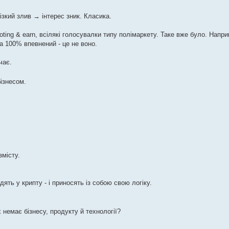
ізкий злив → інтерес зник. Класика.
ting & earn, всілякі голосувалки типу полімаркету. Таке вже було. Наприк
а 100% впевнений - це не воно.
чає.
бізнесом.
змісту.
ять у крипту - і приносять із собою свою логіку.
х немає бізнесу, продукту й технології?