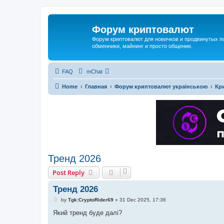
Форум криптовалют
Форум криптовалют для новичков и продвинутых пол
обменники, майнинг и просто общение.
FAQ
mChat
Home
Главная
Форум криптовалют українською
Кри
Тренд 2026
Post Reply
Тренд 2026
P
by
Tgk:CryptoRider69
»
31 Dec 2025, 17:36
o
s
Який тренд буде далі?
t