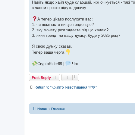
Навіть якщо хайп буде слабший, ніж очікується - такі т
з часом просто підуть донизу.
А тепер цікаво послухати вас:
1. чи помічаєте ви цю тенденцію?
2. яку монету розглядаєте під цю хвилю?
3. який тренд, на вашу думку, буде у 2026 році?
Я свою думку сказав.
Тепер ваша черга
CryptoRider69 |
Чат
Post Reply
Return to “Крипто Інвестування 💛💙”
Home
Главная