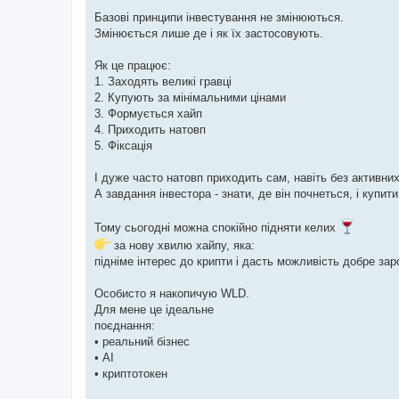
Базові принципи інвестування не змінюються.
Змінюється лише де і як їх застосовують.
Як це працює:
1. Заходять великі гравці
2. Купують за мінімальними цінами
3. Формується хайп
4. Приходить натовп
5. Фіксація
І дуже часто натовп приходить сам, навіть без активних
А завдання інвестора - знати, де він почнеться, і купит
Тому сьогодні можна спокійно підняти келих
за нову хвилю хайпу, яка:
підніме інтерес до крипти і дасть можливість добре за
Особисто я накопичую WLD.
Для мене це ідеальне
поєднання:
• реальний бізнес
• AI
• криптотокен