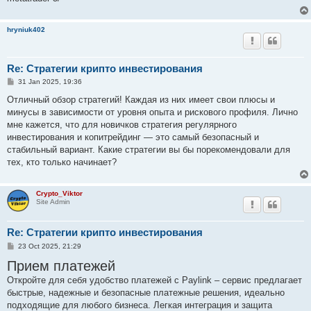
hryniuk402
Re: Стратегии крипто инвестирования
P
31 Jan 2025, 19:36
o
s
Отличный обзор стратегий! Каждая из них имеет свои плюсы и
t
минусы в зависимости от уровня опыта и рискового профиля. Лично
мне кажется, что для новичков стратегия регулярного
инвестирования и копитрейдинг — это самый безопасный и
стабильный вариант. Какие стратегии вы бы порекомендовали для
тех, кто только начинает?
Crypto_Viktor
Site Admin
Re: Стратегии крипто инвестирования
P
23 Oct 2025, 21:29
o
Прием платежей
s
t
Откройте для себя удобство платежей с Paylink – сервис предлагает
быстрые, надежные и безопасные платежные решения, идеально
подходящие для любого бизнеса. Легкая интеграция и защита