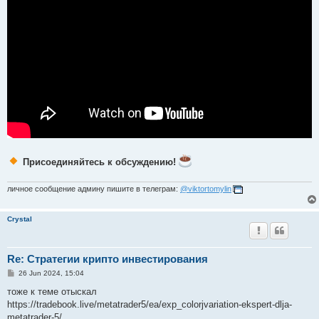
Присоединяйтесь к обсуждению!
личное сообщение админу пишите в телеграм:
@viktortomylin
Crystal
Re: Стратегии крипто инвестирования
P
26 Jun 2024, 15:04
o
s
тоже к теме отыскал
t
https://tradebook.live/metatrader5/ea/exp_colorjvariation-ekspert-dlja-
metatrader-5/