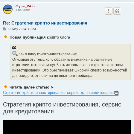
Crypto_Viktor
Site Admin
Re: Стратегии крипто инвестирования
P
03 May 2024, 12:23
o
s
Новая публикация
крипто блога
t
Как я вижу криптоинвестирование
Открывая эту тему, хочу обратить внимание на различные
стратегии, которые могут быть использованы в криптовалютном
инвестировании. Это обеспечивает широкий спектр возможностей
для каждого, от новичка до опытного трейдера.
читать далее статью
➤
Стратегия крипто инвестирования, сервис для кредитования
Стратегия крипто инвестирования, сервис
для кредитования