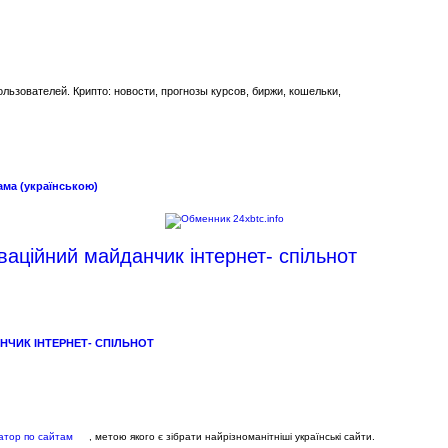
ьзователей. Крипто: новости, прогнозы курсов, биржи, кошельки,
ама (українською)
ваційний майданчик інтернет- спільнот
НЧИК ІНТЕРНЕТ- СПІЛЬНОТ
гатор по сайтам
, метою якого є зібрати найрізноманітніші українські сайти.