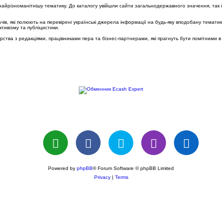
айрізноманітнішу тематику. До каталогу увійшли сайти загальнодержавного значення, так і 
ів, які полюють на перевірені українські джерела інформації на будь-яку вподобану тематику
ктивізму та публіцистики.
ства з редакціями, працівниками пера та бізнес-партнерами, які прагнуть бути помітними в
Powered by
phpBB
® Forum Software © phpBB Limited
Privacy
|
Terms