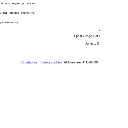
ті, що спеціалізуються на
: від новинної стрічки та
 українському
T
o
1 post • Page
1
of
1
p
Jump to
Contact us
Delete cookies
All times are
UTC+03:00