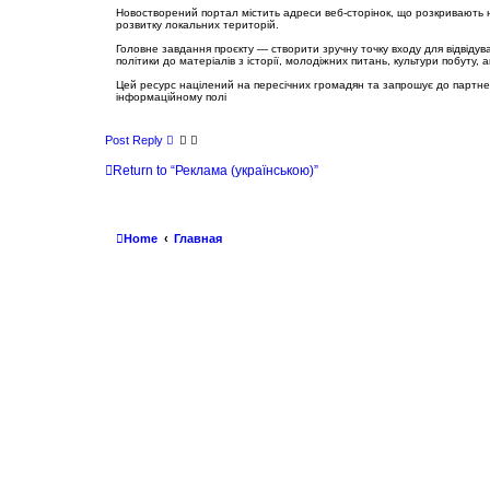
t
Новостворений портал містить адреси веб-сторінок, що розкривають н
розвитку локальних територій.
Головне завдання проєкту — створити зручну точку входу для відвідувач
політики до матеріалів з історії, молодіжних питань, культури побуту, а
Цей ресурс націлений на пересічних громадян та запрошує до партнер
інформаційному полі
Post Reply
Return to “Реклама (українською)”
Home
Главная