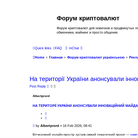
Форум криптовалют
Форум криптовалют для новичков и продвинутых пол
обменники, майнинг и просто общение.
Quick links
FAQ
mChat
Home
Главная
Форум криптовалют українською
Рекл
На території України анонсували інно
Post Reply
Albertprord
НА ТЕРИТОРІЇ УКРАЇНИ АНОНСУВАЛИ ІННОВАЦІЙНИЙ МАЙДА
R
e
Q
p
u
o
o
P
by
Albertprord
»
16 Feb 2026, 08:41
r
t
o
t
e
s
Вітчизняний онлайн-простір зустрів свіжий тематичний проєкт —
наві