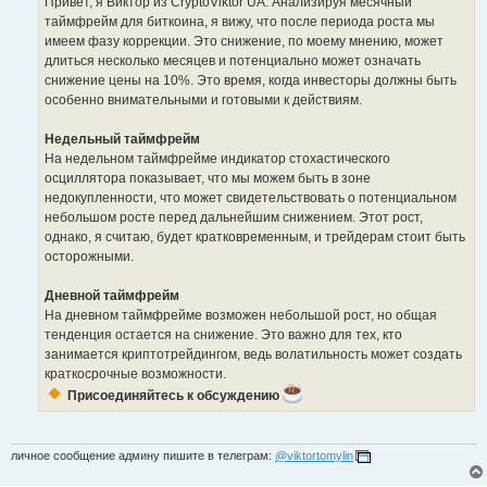
Привет, я Виктор из CryptoViktor UA. Анализируя месячный
таймфрейм для биткоина, я вижу, что после периода роста мы
имеем фазу коррекции. Это снижение, по моему мнению, может
длиться несколько месяцев и потенциально может означать
снижение цены на 10%. Это время, когда инвесторы должны быть
особенно внимательными и готовыми к действиям.
Недельный таймфрейм
На недельном таймфрейме индикатор стохастического
осциллятора показывает, что мы можем быть в зоне
недокупленности, что может свидетельствовать о потенциальном
небольшом росте перед дальнейшим снижением. Этот рост,
однако, я считаю, будет кратковременным, и трейдерам стоит быть
осторожными.
Дневной таймфрейм
На дневном таймфрейме возможен небольшой рост, но общая
тенденция остается на снижение. Это важно для тех, кто
занимается криптотрейдингом, ведь волатильность может создать
краткосрочные возможности.
Присоединяйтесь к обсуждению
личное сообщение админу пишите в телеграм:
@viktortomylin