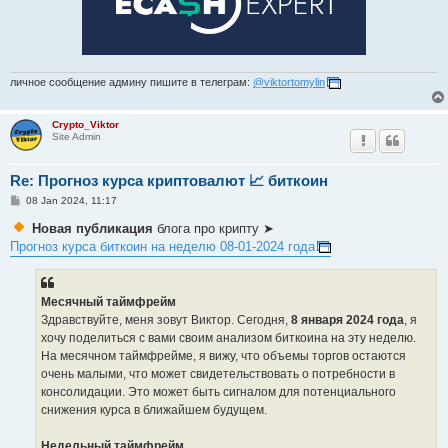
личное сообщение админу пишите в телеграм:
@viktortomylin
Crypto_Viktor
Site Admin
Re: Прогноз курса криптовалют 📈 биткоин
P
08 Jan 2024, 11:17
o
s
Новая публикация
блога про крипту ➤
t
Прогноз курса биткоин на неделю 08-01-2024 года
Месячный таймфрейм
Здравствуйте, меня зовут Виктор. Сегодня,
8 января 2024 года
, я
хочу поделиться с вами своим анализом биткоина на эту неделю.
На месячном таймфрейме, я вижу, что объемы торгов остаются
очень малыми, что может свидетельствовать о потребности в
консолидации. Это может быть сигналом для потенциального
снижения курса в ближайшем будущем.
Недельный таймфрейм