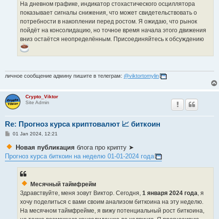
На дневном графике, индикатор стохастического осциллятора
показывает сигналы снижения, что может свидетельствовать о
потребности в накоплении перед ростом. Я ожидаю, что рынок
пойдёт на консолидацию, но точное время начала этого движения
вниз остаётся неопределённым. Присоединяйтесь к обсуждению
личное сообщение админу пишите в телеграм:
@viktortomylin
Crypto_Viktor
Site Admin
Re: Прогноз курса криптовалют 📈 биткоин
P
01 Jan 2024, 12:21
o
s
Новая публикация
блога про крипту ➤
t
Прогноз курса биткоин на неделю 01-01-2024 года
Месячный таймфрейм
Здравствуйте, меня зовут Виктор. Сегодня,
1 января 2024 года
, я
хочу поделиться с вами своим анализом биткоина на эту неделю.
На месячном таймфрейме, я вижу потенциальный рост биткоина,