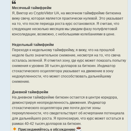
Месячный таймфрейм
Я, Виктор из CryptoViktor UA, на месячном таймфрейме биткоина
вижу свечу, которая является практически нулевой. Это указывает
на то, что после периода роста курс остановился. Я считаю, что
следующие несколько месяцев мы увидим фазу полуфлетовой
консолидации, возможно, с небольшими колебаниями в цене.
Недельный таймфрейм
Переходя к недельному таймфрейму, я вижу, что на прошлой
неделе было значительное снижение, несмотря на то, что свеча
осталась зеленой. Я отметил зону, где курс может показать попытку
снижения к уровню 38 тысяч долларов за биткоин. Индикатор
стохастического осциллятора указывает на движение в зону
недокупленности, что может способствовать дальнейшему
снижению.
Дневной таймфрейм
На дневном таймфрейме биткоин остается в центре коридора,
демонстрируя неопределенность движения. Индикатор
стохастического осциллятора уже почти достиг зоны
перекупленности, что свидетельствует об исчерпании потенциала
для дальнейшего роста. Я прогнозирую, что курс может остаться в
рамках 40-42 тысяч долларов за биткоин.
Присоединяйтесь к обсуждению