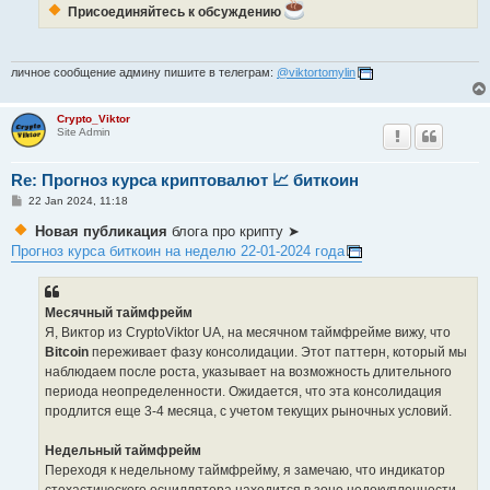
Присоединяйтесь к обсуждению
личное сообщение админу пишите в телеграм:
@viktortomylin
Crypto_Viktor
Site Admin
Re: Прогноз курса криптовалют 📈 биткоин
P
22 Jan 2024, 11:18
o
s
Новая публикация
блога про крипту ➤
t
Прогноз курса биткоин на неделю 22-01-2024 года
Месячный таймфрейм
Я, Виктор из CryptoViktor UA, на месячном таймфрейме вижу, что
Bitcoin
переживает фазу консолидации. Этот паттерн, который мы
наблюдаем после роста, указывает на возможность длительного
периода неопределенности. Ожидается, что эта консолидация
продлится еще 3-4 месяца, с учетом текущих рыночных условий.
Недельный таймфрейм
Переходя к недельному таймфрейму, я замечаю, что индикатор
стохастического осциллятора находится в зоне недокупленности,