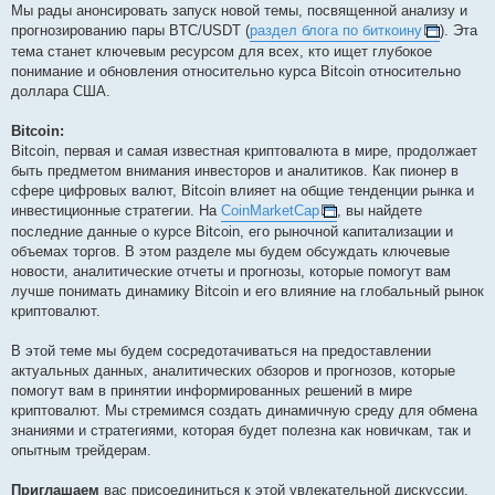
t
Мы рады анонсировать запуск новой темы, посвященной анализу и
прогнозированию пары BTC/USDT (
раздел блога по биткоину
). Эта
тема станет ключевым ресурсом для всех, кто ищет глубокое
понимание и обновления относительно курса Bitcoin относительно
доллара США.
Bitcoin:
Bitcoin, первая и самая известная криптовалюта в мире, продолжает
быть предметом внимания инвесторов и аналитиков. Как пионер в
сфере цифровых валют, Bitcoin влияет на общие тенденции рынка и
инвестиционные стратегии. На
CoinMarketCap
, вы найдете
последние данные о курсе Bitcoin, его рыночной капитализации и
объемах торгов. В этом разделе мы будем обсуждать ключевые
новости, аналитические отчеты и прогнозы, которые помогут вам
лучше понимать динамику Bitcoin и его влияние на глобальный рынок
криптовалют.
В этой теме мы будем сосредотачиваться на предоставлении
актуальных данных, аналитических обзоров и прогнозов, которые
помогут вам в принятии информированных решений в мире
криптовалют. Мы стремимся создать динамичную среду для обмена
знаниями и стратегиями, которая будет полезна как новичкам, так и
опытным трейдерам.
Приглашаем
вас присоединиться к этой увлекательной дискуссии.