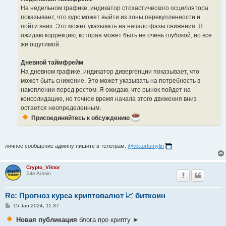
На недельном графике, индикатор стохастического осциллятора
показывает, что курс может выйти из зоны перекупленности и
пойти вниз. Это может указывать на начало фазы снижения. Я
ожидаю коррекцию, которая может быть не очень глубокой, но все
же ощутимой.
Дневной таймфрейм
На дневном графике, индикатор дивергенции показывает, что
может быть снижение. Это может указывать на потребность в
накоплении перед ростом. Я ожидаю, что рынок пойдет на
консолидацию, но точное время начала этого движения вниз
остается неопределенным.
Присоединяйтесь к обсуждению
личное сообщение админу пишите в телеграм:
@viktortomylin
Crypto_Viktor
Site Admin
Re: Прогноз курса криптовалют 📈 биткоин
P
15 Jan 2024, 11:37
o
s
Новая публикация
блога про крипту ➤
t