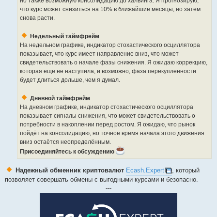
но также возможную консолидацию до халвинга. Я прогнозирую,
что курс может снизиться на 10% в ближайшие месяцы, но затем
снова расти.
Недельный таймфрейм
На недельном графике, индикатор стохастического осциллятора
показывает, что курс имеет направление вниз, что может
свидетельствовать о начале фазы снижения. Я ожидаю коррекцию,
которая еще не наступила, и возможно, фаза перекупленности
будет длиться дольше, чем я думал.
Дневной таймфрейм
На дневном графике, индикатор стохастического осциллятора
показывает сигналы снижения, что может свидетельствовать о
потребности в накоплении перед ростом. Я ожидаю, что рынок
пойдёт на консолидацию, но точное время начала этого движения
вниз остаётся неопределённым.
Присоединяйтесь к обсуждению
Надежный обменник криптовалют
Ecash.Expert
, который
позволяет совершать обмены с выгодными курсами и безопасно.
---