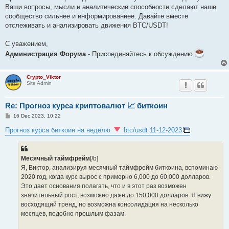
Ваши вопросы, мысли и аналитические способности сделают наше
сообщество сильнее и информированнее. Давайте вместе
отслеживать и анализировать движения BTC/USDT!
С уважением,
Администрация Форума
- Присоединяйтесь к обсуждению
Crypto_Viktor
Site Admin
Re: Прогноз курса криптовалют 📈 биткоин
P
16 Dec 2023, 10:22
o
s
Прогноз курса биткоин на неделю
btc/usdt 11-12-2023
t
Месячный таймфрейм
[/b]
Я, Виктор, анализируя месячный таймфрейм биткоина, вспоминаю
2020 год, когда курс вырос с примерно 6,000 до 60,000 долларов.
Это дает основания полагать, что и в этот раз возможен
значительный рост, возможно даже до 150,000 долларов. Я вижу
восходящий тренд, но возможна консолидация на несколько
месяцев, подобно прошлым фазам.