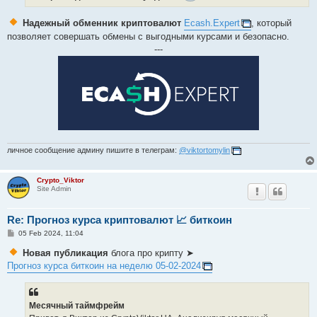
Надежный обменник криптовалют
Ecash.Expert
, который
позволяет совершать обмены с выгодными курсами и безопасно.
---
личное сообщение админу пишите в телеграм:
@viktortomylin
Crypto_Viktor
Site Admin
Re: Прогноз курса криптовалют 📈 биткоин
P
05 Feb 2024, 11:04
o
s
Новая публикация
блога про крипту ➤
t
Прогноз курса биткоин на неделю 05-02-2024
Месячный таймфрейм