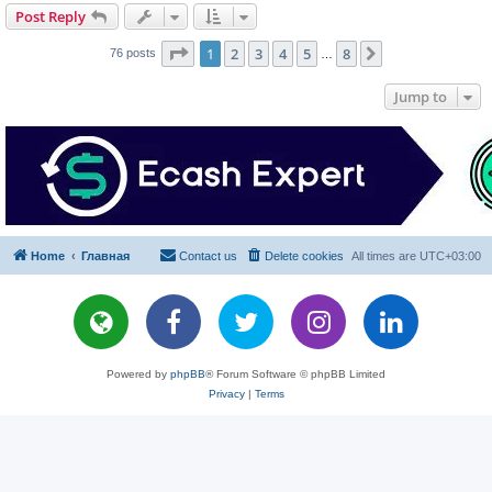
Post Reply
Page
1
of
8
1
2
3
4
5
8
Next
76 posts
…
Jump to
Home
Главная
Contact us
Delete cookies
All times are
UTC+03:00
Powered by
phpBB
® Forum Software © phpBB Limited
Privacy
|
Terms