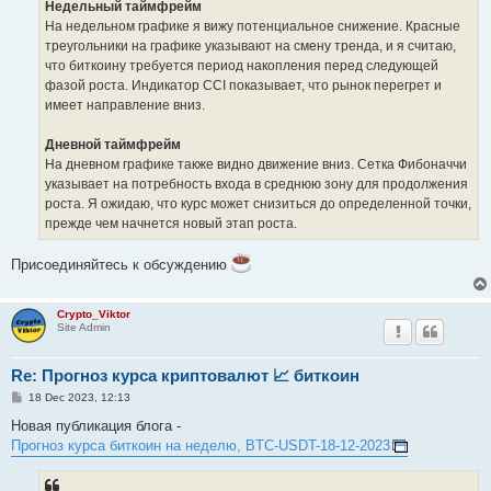
Недельный таймфрейм
На недельном графике я вижу потенциальное снижение. Красные
треугольники на графике указывают на смену тренда, и я считаю,
что биткоину требуется период накопления перед следующей
фазой роста. Индикатор CCI показывает, что рынок перегрет и
имеет направление вниз.
Дневной таймфрейм
На дневном графике также видно движение вниз. Сетка Фибоначчи
указывает на потребность входа в среднюю зону для продолжения
роста. Я ожидаю, что курс может снизиться до определенной точки,
прежде чем начнется новый этап роста.
Присоединяйтесь к обсуждению
Crypto_Viktor
Site Admin
Re: Прогноз курса криптовалют 📈 биткоин
P
18 Dec 2023, 12:13
o
s
Новая публикация блога -
t
Прогноз курса биткоин на неделю, BTC-USDT-18-12-2023