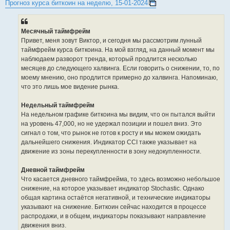
Прогноз курса биткоин на неделю, 15-01-2024
Месячный таймфрейм
Привет, меня зовут Виктор, и сегодня мы рассмотрим лунный
таймфрейм курса биткоина. На мой взгляд, на данный момент мы
наблюдаем разворот тренда, который продлится несколько
месяцев до следующего халвинга. Если говорить о снижении, то, по
моему мнению, оно продлится примерно до халвинга. Напоминаю,
что это лишь мое видение рынка.
Недельный таймфрейм
На недельном графике биткоина мы видим, что он пытался выйти
на уровень 47,000, но не удержал позиции и пошел вниз. Это
сигнал о том, что рынок не готов к росту и мы можем ожидать
дальнейшего снижения. Индикатор CCI также указывает на
движение из зоны перекупленности в зону недокупленности.
Дневной таймфрейм
Что касается дневного таймфрейма, то здесь возможно небольшое
снижение, на которое указывает индикатор Stochastic. Однако
общая картина остаётся негативной, и технические индикаторы
указывают на снижение. Биткоин сейчас находится в процессе
распродажи, и в общем, индикаторы показывают направление
движения вниз.