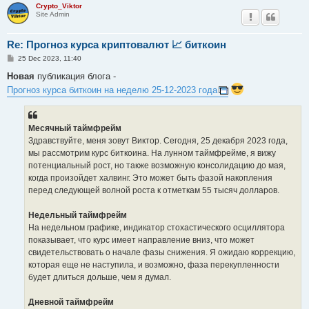
Crypto_Viktor
Site Admin
Re: Прогноз курса криптовалют 📈 биткоин
P
25 Dec 2023, 11:40
o
s
Новая
публикация блога -
t
Прогноз курса биткоин на неделю 25-12-2023 года
Месячный таймфрейм
Здравствуйте, меня зовут Виктор. Сегодня, 25 декабря 2023 года,
мы рассмотрим курс биткоина. На лунном таймфрейме, я вижу
потенциальный рост, но также возможную консолидацию до мая,
когда произойдет халвинг. Это может быть фазой накопления
перед следующей волной роста к отметкам 55 тысяч долларов.
Недельный таймфрейм
На недельном графике, индикатор стохастического осциллятора
показывает, что курс имеет направление вниз, что может
свидетельствовать о начале фазы снижения. Я ожидаю коррекцию,
которая еще не наступила, и возможно, фаза перекупленности
будет длиться дольше, чем я думал.
Дневной таймфрейм