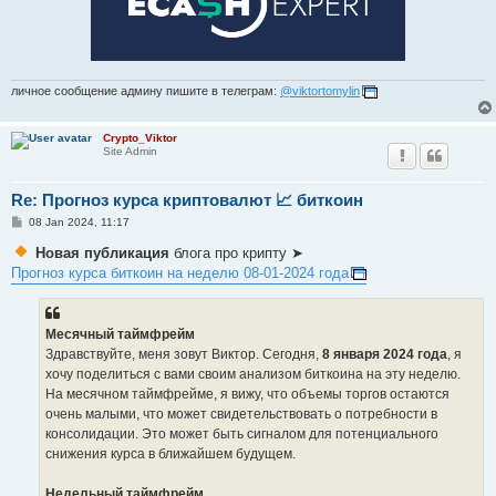
личное сообщение админу пишите в телеграм:
@viktortomylin
Crypto_Viktor
Site Admin
Re: Прогноз курса криптовалют 📈 биткоин
P
08 Jan 2024, 11:17
o
s
Новая публикация
блога про крипту ➤
t
Прогноз курса биткоин на неделю 08-01-2024 года
Месячный таймфрейм
Здравствуйте, меня зовут Виктор. Сегодня,
8 января 2024 года
, я
хочу поделиться с вами своим анализом биткоина на эту неделю.
На месячном таймфрейме, я вижу, что объемы торгов остаются
очень малыми, что может свидетельствовать о потребности в
консолидации. Это может быть сигналом для потенциального
снижения курса в ближайшем будущем.
Недельный таймфрейм