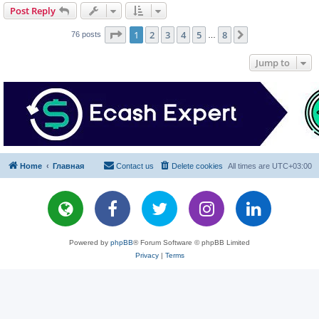
Post Reply
Page
1
of
8
1
2
3
4
5
8
Next
76 posts
…
Jump to
Home
Главная
Contact us
Delete cookies
All times are
UTC+03:00
Powered by
phpBB
® Forum Software © phpBB Limited
Privacy
|
Terms