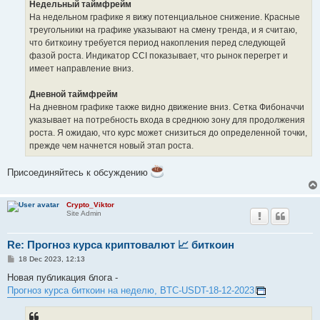
Недельный таймфрейм
На недельном графике я вижу потенциальное снижение. Красные
треугольники на графике указывают на смену тренда, и я считаю,
что биткоину требуется период накопления перед следующей
фазой роста. Индикатор CCI показывает, что рынок перегрет и
имеет направление вниз.
Дневной таймфрейм
На дневном графике также видно движение вниз. Сетка Фибоначчи
указывает на потребность входа в среднюю зону для продолжения
роста. Я ожидаю, что курс может снизиться до определенной точки,
прежде чем начнется новый этап роста.
Присоединяйтесь к обсуждению
Crypto_Viktor
Site Admin
Re: Прогноз курса криптовалют 📈 биткоин
P
18 Dec 2023, 12:13
o
s
Новая публикация блога -
t
Прогноз курса биткоин на неделю, BTC-USDT-18-12-2023