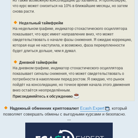
но также возможную консолидацию до халвинга. Я прогнозирую,
что курс может снизиться на 10% в ближайшие месяцы, но затем
снова расти.
Недельный таймфрейм
На недельном графике, индикатор стохастического осциллятора
показывает, что курс имеет направление вниз, что может
свидетельствовать о начале фазы снижения. Я ожидаю коррекцию,
которая еще не наступила, и возможно, фаза перекупленности
будет длиться дольше, чем я думал.
Дневной таймфрейм
На дневном графике, индикатор стохастического осциллятора
показывает сигналы снижения, что может свидетельствовать о
потребности в накоплении перед ростом. Я ожидаю, что рынок
пойдёт на консолидацию, но точное время начала этого движения
вниз остаётся неопределённым.
Присоединяйтесь к обсуждению
Надежный обменник криптовалют
Ecash.Expert
, который
позволяет совершать обмены с выгодными курсами и безопасно.
---