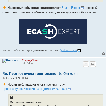
Надежный обменник криптовалют
Ecash.Expert
, который
позволяет совершать обмены с выгодными курсами и безопасно.
---
личное сообщение админу пишите в телеграм:
@viktortomylin
Crypto_Viktor
Site Admin
Re: Прогноз курса криптовалют 📈 биткоин
P
05 Feb 2024, 11:04
o
s
Новая публикация
блога про крипту ➤
t
Прогноз курса биткоин на неделю 05-02-2024
Месячный таймфрейм