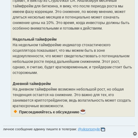
Привет, я Виктор из CryptoViktor UA. Анализируя месячный
таймфрейм для биткоина, я вижу, что после периода роста мы
имеем фазу коррекции. Это снижение, по моему мнению, может
длиться несколько месяцев и потенциально может означать
снижение цены на 10%. Это время, когда инвесторы должны быть
особенно внимательными и готовыми к действиям.
Недельный таймфрейм
На недельном таймфрейме индикатор стохастического
осциллятора показывает, что мы можем быть в зоне
недокупленности, что может свидетельствовать о потенциальном
небольшом росте перед дальнейшим снижением. Этот рост,
однако, я считаю, будет кратковременным, и трейдерам стоит быть
осторожными.
Дневной таймфрейм
На дневном таймфрейме возможен небольшой рост, но общая
тенденция остается на снижение. Это важно для тех, кто
занимается криптотрейдингом, ведь волатильность может создать
краткосрочные возможности.
Присоединяйтесь к обсуждению
личное сообщение админу пишите в телеграм:
@viktortomylin