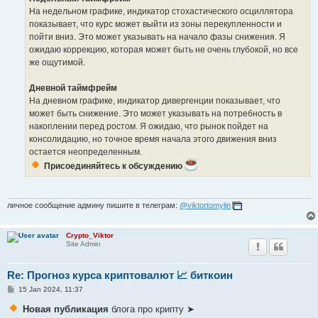
На недельном графике, индикатор стохастического осциллятора
показывает, что курс может выйти из зоны перекупленности и
пойти вниз. Это может указывать на начало фазы снижения. Я
ожидаю коррекцию, которая может быть не очень глубокой, но все
же ощутимой.
Дневной таймфрейм
На дневном графике, индикатор дивергенции показывает, что
может быть снижение. Это может указывать на потребность в
накоплении перед ростом. Я ожидаю, что рынок пойдет на
консолидацию, но точное время начала этого движения вниз
остается неопределенным.
Присоединяйтесь к обсуждению
личное сообщение админу пишите в телеграм:
@viktortomylin
Crypto_Viktor
Site Admin
Re: Прогноз курса криптовалют 📈 биткоин
P
15 Jan 2024, 11:37
o
s
Новая публикация
блога про крипту ➤
t