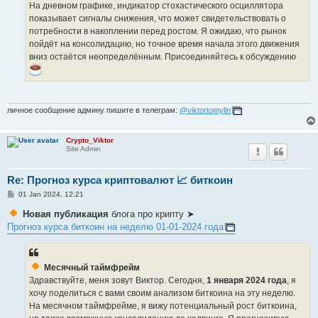
На дневном графике, индикатор стохастического осциллятора
показывает сигналы снижения, что может свидетельствовать о
потребности в накоплении перед ростом. Я ожидаю, что рынок
пойдёт на консолидацию, но точное время начала этого движения
вниз остаётся неопределённым. Присоединяйтесь к обсуждению
личное сообщение админу пишите в телеграм:
@viktortomylin
Crypto_Viktor
Site Admin
Re: Прогноз курса криптовалют 📈 биткоин
P
01 Jan 2024, 12:21
o
s
Новая публикация
блога про крипту ➤
t
Прогноз курса биткоин на неделю 01-01-2024 года
Месячный таймфрейм
Здравствуйте, меня зовут Виктор. Сегодня,
1 января 2024 года
, я
хочу поделиться с вами своим анализом биткоина на эту неделю.
На месячном таймфрейме, я вижу потенциальный рост биткоина,