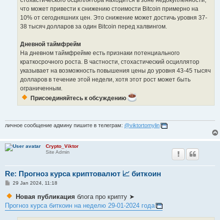
что может привести к снижению стоимости Bitcoin примерно на
10% от сегодняшних цен. Это снижение может достичь уровня 37-
38 тысяч долларов за один Bitcoin перед халвингом.
Дневной таймфрейм
На дневном таймфрейме есть признаки потенциального
краткосрочного роста. В частности, стохастический осциллятор
указывает на возможность повышения цены до уровня 43-45 тысяч
долларов в течение этой недели, хотя этот рост может быть
ограниченным.
Присоединяйтесь к обсуждению
личное сообщение админу пишите в телеграм:
@viktortomylin
Crypto_Viktor
Site Admin
Re: Прогноз курса криптовалют 📈 биткоин
P
29 Jan 2024, 11:18
o
s
Новая публикация
блога про крипту ➤
t
Прогноз курса биткоин на неделю 29-01-2024 года