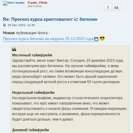
Crypto_Viktor
Site Admin
Re: Прогноз курса криптовалют 📈 биткоин
P
25 Dec 2023, 11:40
o
s
Новая
публикация блога -
t
Прогноз курса биткоин на неделю 25-12-2023 года
Месячный таймфрейм
Здравствуйте, меня зовут Виктор. Сегодня, 25 декабря 2023 года,
мы рассмотрим курс биткоина. На лунном таймфрейме, я вижу
потенциальный рост, но также возможную консолидацию до мая,
когда произойдет халвинг. Это может быть фазой накопления
перед следующей волной роста к отметкам 55 тысяч долларов.
Недельный таймфрейм
На недельном графике, индикатор стохастического осциллятора
показывает, что курс имеет направление вниз, что может
свидетельствовать о начале фазы снижения. Я ожидаю коррекцию,
которая еще не наступила, и возможно, фаза перекупленности
будет длиться дольше, чем я думал.
Дневной таймфрейм