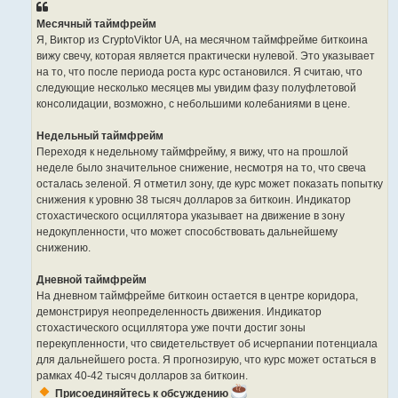
Месячный таймфрейм
Я, Виктор из CryptoViktor UA, на месячном таймфрейме биткоина
вижу свечу, которая является практически нулевой. Это указывает
на то, что после периода роста курс остановился. Я считаю, что
следующие несколько месяцев мы увидим фазу полуфлетовой
консолидации, возможно, с небольшими колебаниями в цене.
Недельный таймфрейм
Переходя к недельному таймфрейму, я вижу, что на прошлой
неделе было значительное снижение, несмотря на то, что свеча
осталась зеленой. Я отметил зону, где курс может показать попытку
снижения к уровню 38 тысяч долларов за биткоин. Индикатор
стохастического осциллятора указывает на движение в зону
недокупленности, что может способствовать дальнейшему
снижению.
Дневной таймфрейм
На дневном таймфрейме биткоин остается в центре коридора,
демонстрируя неопределенность движения. Индикатор
стохастического осциллятора уже почти достиг зоны
перекупленности, что свидетельствует об исчерпании потенциала
для дальнейшего роста. Я прогнозирую, что курс может остаться в
рамках 40-42 тысяч долларов за биткоин.
Присоединяйтесь к обсуждению