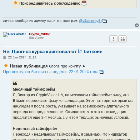
Присоединяйтесь к обсуждению
личное сообщение админу пишите в телеграм:
@viktortomylin
Crypto_Viktor
Site Admin
Re: Прогноз курса криптовалют 📈 биткоин
P
22 Jan 2024, 11:18
o
s
Новая публикация
блога про крипту ➤
t
Прогноз курса биткоин на неделю 22-01-2024 года
Месячный таймфрейм
Я, Виктор из CryptoViktor UA, на месячном таймфрейме вижу, что
Bitcoin
переживает фазу консолидации. Этот паттерн, который мы
наблюдаем после роста, указывает на возможность длительного
периода неопределенности. Ожидается, что эта консолидация
продлится еще 3-4 месяца, с учетом текущих рыночных условий.
Недельный таймфрейм
Переходя к недельному таймфрейму, я замечаю, что индикатор
стохастического осциллятора находится в зоне недокупленности,