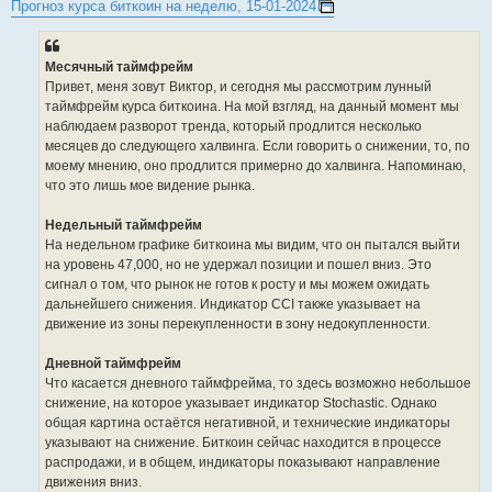
Прогноз курса биткоин на неделю, 15-01-2024
Месячный таймфрейм
Привет, меня зовут Виктор, и сегодня мы рассмотрим лунный
таймфрейм курса биткоина. На мой взгляд, на данный момент мы
наблюдаем разворот тренда, который продлится несколько
месяцев до следующего халвинга. Если говорить о снижении, то, по
моему мнению, оно продлится примерно до халвинга. Напоминаю,
что это лишь мое видение рынка.
Недельный таймфрейм
На недельном графике биткоина мы видим, что он пытался выйти
на уровень 47,000, но не удержал позиции и пошел вниз. Это
сигнал о том, что рынок не готов к росту и мы можем ожидать
дальнейшего снижения. Индикатор CCI также указывает на
движение из зоны перекупленности в зону недокупленности.
Дневной таймфрейм
Что касается дневного таймфрейма, то здесь возможно небольшое
снижение, на которое указывает индикатор Stochastic. Однако
общая картина остаётся негативной, и технические индикаторы
указывают на снижение. Биткоин сейчас находится в процессе
распродажи, и в общем, индикаторы показывают направление
движения вниз.