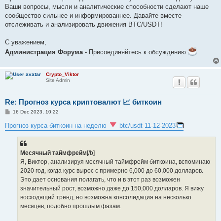
Ваши вопросы, мысли и аналитические способности сделают наше
сообщество сильнее и информированнее. Давайте вместе
отслеживать и анализировать движения BTC/USDT!
С уважением,
Администрация Форума
- Присоединяйтесь к обсуждению
Crypto_Viktor
Site Admin
Re: Прогноз курса криптовалют 📈 биткоин
P
16 Dec 2023, 10:22
o
s
Прогноз курса биткоин на неделю
btc/usdt 11-12-2023
t
Месячный таймфрейм
[/b]
Я, Виктор, анализируя месячный таймфрейм биткоина, вспоминаю
2020 год, когда курс вырос с примерно 6,000 до 60,000 долларов.
Это дает основания полагать, что и в этот раз возможен
значительный рост, возможно даже до 150,000 долларов. Я вижу
восходящий тренд, но возможна консолидация на несколько
месяцев, подобно прошлым фазам.