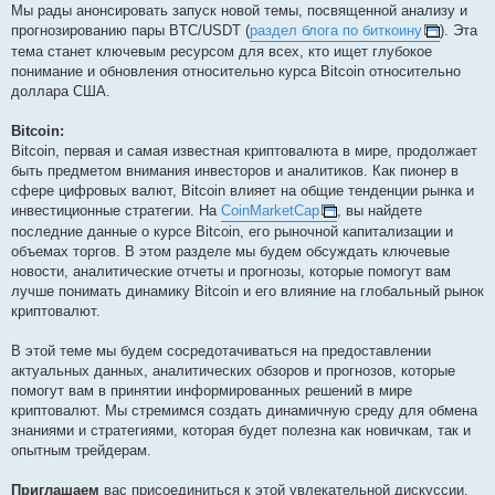
t
Мы рады анонсировать запуск новой темы, посвященной анализу и
прогнозированию пары BTC/USDT (
раздел блога по биткоину
). Эта
тема станет ключевым ресурсом для всех, кто ищет глубокое
понимание и обновления относительно курса Bitcoin относительно
доллара США.
Bitcoin:
Bitcoin, первая и самая известная криптовалюта в мире, продолжает
быть предметом внимания инвесторов и аналитиков. Как пионер в
сфере цифровых валют, Bitcoin влияет на общие тенденции рынка и
инвестиционные стратегии. На
CoinMarketCap
, вы найдете
последние данные о курсе Bitcoin, его рыночной капитализации и
объемах торгов. В этом разделе мы будем обсуждать ключевые
новости, аналитические отчеты и прогнозы, которые помогут вам
лучше понимать динамику Bitcoin и его влияние на глобальный рынок
криптовалют.
В этой теме мы будем сосредотачиваться на предоставлении
актуальных данных, аналитических обзоров и прогнозов, которые
помогут вам в принятии информированных решений в мире
криптовалют. Мы стремимся создать динамичную среду для обмена
знаниями и стратегиями, которая будет полезна как новичкам, так и
опытным трейдерам.
Приглашаем
вас присоединиться к этой увлекательной дискуссии.