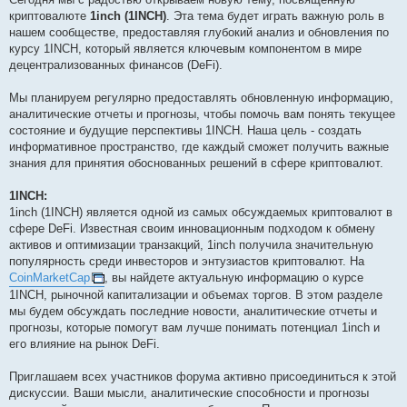
криптовалюте
1inch (1INCH)
. Эта тема будет играть важную роль в
нашем сообществе, предоставляя глубокий анализ и обновления по
курсу 1INCH, который является ключевым компонентом в мире
децентрализованных финансов (DeFi).
Мы планируем регулярно предоставлять обновленную информацию,
аналитические отчеты и прогнозы, чтобы помочь вам понять текущее
состояние и будущие перспективы 1INCH. Наша цель - создать
информативное пространство, где каждый сможет получить важные
знания для принятия обоснованных решений в сфере криптовалют.
1INCH:
1inch (1INCH) является одной из самых обсуждаемых криптовалют в
сфере DeFi. Известная своим инновационным подходом к обмену
активов и оптимизации транзакций, 1inch получила значительную
популярность среди инвесторов и энтузиастов криптовалют. На
CoinMarketCap
, вы найдете актуальную информацию о курсе
1INCH, рыночной капитализации и объемах торгов. В этом разделе
мы будем обсуждать последние новости, аналитические отчеты и
прогнозы, которые помогут вам лучше понимать потенциал 1inch и
его влияние на рынок DeFi.
Приглашаем всех участников форума активно присоединиться к этой
дискуссии. Ваши мысли, аналитические способности и прогнозы