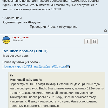
чрезвычайно ценны для нашего сообщества. Поделитесь своими
идеями и опытом, чтобы вместе мы могли глубже погрузиться в
анализ и прогнозирование курса 1INCH!
С уважением,
Администрация Форума.
Присоединяйтесь к обсуждению!
Crypto_Viktor
Site Admin
Re: 1inch прогноз (1INCH)
P
21 Dec 2023, 10:55
o
s
Новая публикация блога -
t
Прогноз курса 1INCH на Декабрь 2023 года
Месячный таймфрейм
Здравствуйте, меня зовут Виктор. Сегодня, 21 декабря 2023 года,
мы рассмотрим курс
1inch
. Эта криптовалюта, занимая 122-е место
по капитализации, имеет большой потенциал. На месячном
таймфрейме, после роста в 2021 году, 1inch переживает фазу
накопления. Я вижу начало роста, но нужно быть осторожным,
поскольку рынок может измениться.