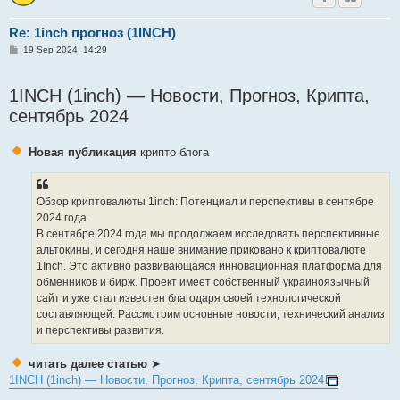
Re: 1inch прогноз (1INCH)
P
19 Sep 2024, 14:29
o
s
t
1INCH (1inch) — Новости, Прогноз, Крипта,
сентябрь 2024
Новая публикация
крипто блога
Обзор криптовалюты 1inch: Потенциал и перспективы в сентябре
2024 года
В сентябре 2024 года мы продолжаем исследовать перспективные
альтокины, и сегодня наше внимание приковано к криптовалюте
1Inch. Это активно развивающаяся инновационная платформа для
обменников и бирж. Проект имеет собственный украиноязычный
сайт и уже стал известен благодаря своей технологической
составляющей. Рассмотрим основные новости, технический анализ
и перспективы развития.
читать далее статью
➤
1INCH (1inch) — Новости, Прогноз, Крипта, сентябрь 2024