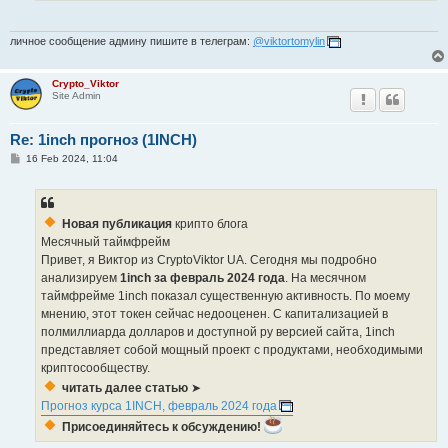
личное сообщение админу пишите в телеграм:
@viktortomylin
Crypto_Viktor
Site Admin
Re: 1inch прогноз (1INCH)
P
16 Feb 2024, 11:04
o
s
t
Новая публикация
крипто блога
Месячный таймфрейм
Привет, я Виктор из CryptoViktor UA. Сегодня мы подробно
анализируем
1inch за февраль 2024 года
. На месячном
таймфрейме 1inch показал существенную активность. По моему
мнению, этот токен сейчас недооценен. С капитализацией в
полмиллиарда долларов и доступной ру версией сайта, 1inch
представляет собой мощный проект с продуктами, необходимыми
криптосообществу.
читать далее статью
➤
Прогноз курса 1INCH, февраль 2024 года
Присоединяйтесь к обсуждению!