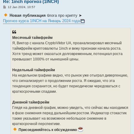
Re: 1inch прогноз (1INCH)
P
12 Jan 2024, 10:57
o
s
Новая публикация
блога про крипту ➤
t
Прогноз курса 1INCH на Январь 2024 года
Месячный таймфрейм
Я, Виктор с канала CryptoViktor UA, проанализировал месячный
таймфрейм криптовалюты 1inch и вижу признаки начала роста.
Хотя тренд может оказаться долговременным, потенциал роста
превышает 1000% от нынешней цены.
Недельный таймфрейм
На недельном графике видно, что рынок уже отыграл дивергенцию,
что сигнализирует о продолжении роста. Я ожидаю, что эта
тенденция сохранится, но будет периодически чередоваться с
краткосрочными спадами.
Дневной таймфрейм
Глядя на дневной график, можно увидеть, что сейчас мы находимся
в фазе снижения перед дальнейшим ростом. Индикатор стокастик
также указывает на возможное небольшое снижение в
краткосрочной перспективе.
Присоединяйтесь к обсуждению