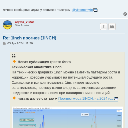
личное сообщение админу пишите в телеграм:
@viktortomylin
Crypto_Viktor
Site Admin
Re: 1inch прогноз (1INCH)
P
03 Apr 2024, 11:29
o
s
t
Новая публикация
крипто блога
Техническая аналитика 1inch
На технических графиках 1inch можно заметить паттерны роста и
коррекции, которые указывают на потенциал будущего роста.
Однако, как и вся криптовалюта, 1inch имеет высокую
волатильность, поэтому важно следить за ключевыми уровнями
поддержки и сопротивления при планировании инвестиций.
читать далее статью
➤
Прогноз курса 1INCH, на 2024 год