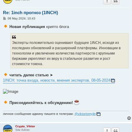
Re: 1inch прогноз (1INCH)
P
08 May 2024, 10:43
o
s
Новая публикация
крипто блога
t
Эксперты положительно оценивают будущее 1INCH, исходя из
последних обновлений и расширений платформы. Инновации в
технологии и увеличение количества партнерств с крупными
биржами укрепляют их веру в стабильное развитие и рост
стоимости токена.
читать далее статью
➤
1INCH: точка входа, новости, мнения экспертов, 08-05-2024
Присоединяйтесь к обсуждению!
личное сообщение админу пишите в телеграм:
@viktortomylin
Crypto_Viktor
Site Admin