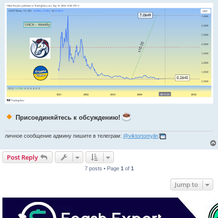
Присоединяйтесь к обсуждению!
личное сообщение админу пишите в телеграм:
@viktortomylin
Post Reply
7 posts • Page
1
of
1
Jump to