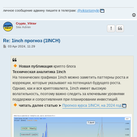
личное сообщение админу пишите в телеграм:
@viktortomylin
Crypto_Viktor
Site Admin
Re: 1inch прогноз (1INCH)
P
03 Apr 2024, 11:29
o
s
t
Новая публикация
крипто блога
Техническая аналитика 1inch
На технических графиках 1inch можно заметить паттерны роста и
коррекции, которые указывают на потенциал будущего роста.
Однако, как и вся криптовалюта, 1inch имеет высокую
волатильность, поэтому важно следить за ключевыми уровнями
поддержки и сопротивления при планировании инвестиций.
читать далее статью
➤
Прогноз курса 1INCH, на 2024 год