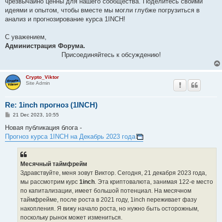
чрезвычайно ценны для нашего сообщества. Поделитесь своими
идеями и опытом, чтобы вместе мы могли глубже погрузиться в
анализ и прогнозирование курса 1INCH!
С уважением,
Администрация Форума.
Присоединяйтесь к обсуждению!
Crypto_Viktor
Site Admin
Re: 1inch прогноз (1INCH)
P
21 Dec 2023, 10:55
o
s
Новая публикация блога -
t
Прогноз курса 1INCH на Декабрь 2023 года
Месячный таймфрейм
Здравствуйте, меня зовут Виктор. Сегодня, 21 декабря 2023 года,
мы рассмотрим курс
1inch
. Эта криптовалюта, занимая 122-е место
по капитализации, имеет большой потенциал. На месячном
таймфрейме, после роста в 2021 году, 1inch переживает фазу
накопления. Я вижу начало роста, но нужно быть осторожным,
поскольку рынок может измениться.