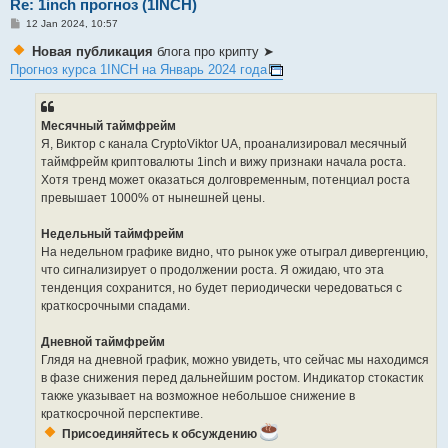
Re: 1inch прогноз (1INCH)
P
12 Jan 2024, 10:57
o
s
Новая публикация
блога про крипту ➤
t
Прогноз курса 1INCH на Январь 2024 года
Месячный таймфрейм
Я, Виктор с канала CryptoViktor UA, проанализировал месячный
таймфрейм криптовалюты 1inch и вижу признаки начала роста.
Хотя тренд может оказаться долговременным, потенциал роста
превышает 1000% от нынешней цены.
Недельный таймфрейм
На недельном графике видно, что рынок уже отыграл дивергенцию,
что сигнализирует о продолжении роста. Я ожидаю, что эта
тенденция сохранится, но будет периодически чередоваться с
краткосрочными спадами.
Дневной таймфрейм
Глядя на дневной график, можно увидеть, что сейчас мы находимся
в фазе снижения перед дальнейшим ростом. Индикатор стокастик
также указывает на возможное небольшое снижение в
краткосрочной перспективе.
Присоединяйтесь к обсуждению