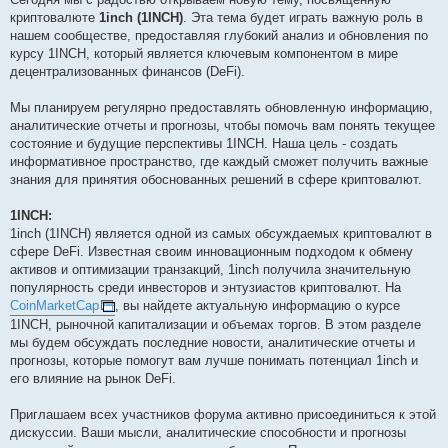
криптовалюте
1inch (1INCH)
. Эта тема будет играть важную роль в
нашем сообществе, предоставляя глубокий анализ и обновления по
курсу 1INCH, который является ключевым компонентом в мире
децентрализованных финансов (DeFi).
Мы планируем регулярно предоставлять обновленную информацию,
аналитические отчеты и прогнозы, чтобы помочь вам понять текущее
состояние и будущие перспективы 1INCH. Наша цель - создать
информативное пространство, где каждый сможет получить важные
знания для принятия обоснованных решений в сфере криптовалют.
1INCH:
1inch (1INCH) является одной из самых обсуждаемых криптовалют в
сфере DeFi. Известная своим инновационным подходом к обмену
активов и оптимизации транзакций, 1inch получила значительную
популярность среди инвесторов и энтузиастов криптовалют. На
CoinMarketCap
, вы найдете актуальную информацию о курсе
1INCH, рыночной капитализации и объемах торгов. В этом разделе
мы будем обсуждать последние новости, аналитические отчеты и
прогнозы, которые помогут вам лучше понимать потенциал 1inch и
его влияние на рынок DeFi.
Приглашаем всех участников форума активно присоединиться к этой
дискуссии. Ваши мысли, аналитические способности и прогнозы