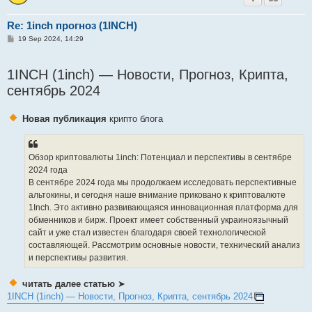
Re: 1inch прогноз (1INCH)
P
19 Sep 2024, 14:29
o
s
t
1INCH (1inch) — Новости, Прогноз, Крипта,
сентябрь 2024
Новая публикация
крипто блога
Обзор криптовалюты 1inch: Потенциал и перспективы в сентябре
2024 года
В сентябре 2024 года мы продолжаем исследовать перспективные
альтокины, и сегодня наше внимание приковано к криптовалюте
1Inch. Это активно развивающаяся инновационная платформа для
обменников и бирж. Проект имеет собственный украиноязычный
сайт и уже стал известен благодаря своей технологической
составляющей. Рассмотрим основные новости, технический анализ
и перспективы развития.
читать далее статью
➤
1INCH (1inch) — Новости, Прогноз, Крипта, сентябрь 2024