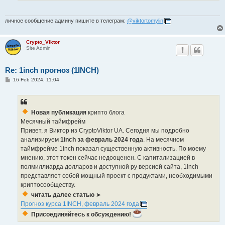
личное сообщение админу пишите в телеграм:
@viktortomylin
Crypto_Viktor
Site Admin
Re: 1inch прогноз (1INCH)
P
16 Feb 2024, 11:04
o
s
t
Новая публикация
крипто блога
Месячный таймфрейм
Привет, я Виктор из CryptoViktor UA. Сегодня мы подробно
анализируем
1inch за февраль 2024 года
. На месячном
таймфрейме 1inch показал существенную активность. По моему
мнению, этот токен сейчас недооценен. С капитализацией в
полмиллиарда долларов и доступной ру версией сайта, 1inch
представляет собой мощный проект с продуктами, необходимыми
криптосообществу.
читать далее статью
➤
Прогноз курса 1INCH, февраль 2024 года
Присоединяйтесь к обсуждению!