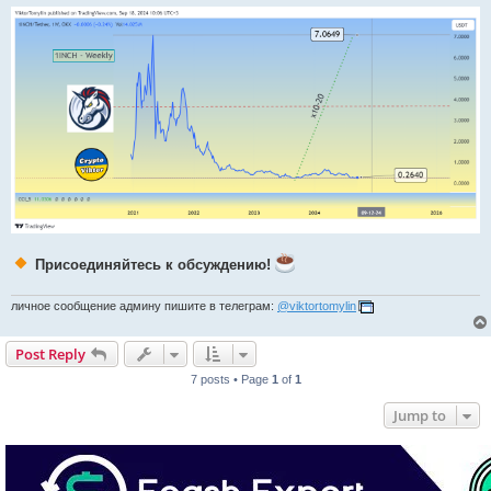
Присоединяйтесь к обсуждению!
личное сообщение админу пишите в телеграм:
@viktortomylin
Post Reply
7 posts • Page
1
of
1
Jump to