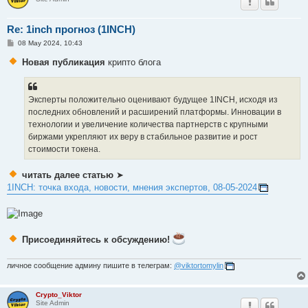
Re: 1inch прогноз (1INCH)
P
08 May 2024, 10:43
o
s
Новая публикация
крипто блога
t
Эксперты положительно оценивают будущее 1INCH, исходя из
последних обновлений и расширений платформы. Инновации в
технологии и увеличение количества партнерств с крупными
биржами укрепляют их веру в стабильное развитие и рост
стоимости токена.
читать далее статью
➤
1INCH: точка входа, новости, мнения экспертов, 08-05-2024
Присоединяйтесь к обсуждению!
личное сообщение админу пишите в телеграм:
@viktortomylin
Crypto_Viktor
Site Admin