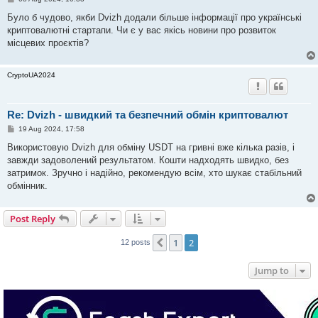
o
s
Було б чудово, якби Dvizh додали більше інформації про українські
t
криптовалютні стартапи. Чи є у вас якісь новини про розвиток
місцевих проєктів?
CryptoUA2024
Re: Dvizh - швидкий та безпечний обмін криптовалют
P
19 Aug 2024, 17:58
o
s
Використовую Dvizh для обміну USDT на гривні вже кілька разів, і
t
завжди задоволений результатом. Кошти надходять швидко, без
затримок. Зручно і надійно, рекомендую всім, хто шукає стабільний
обмінник.
Post Reply
1
2
Previous
12 posts
Jump to