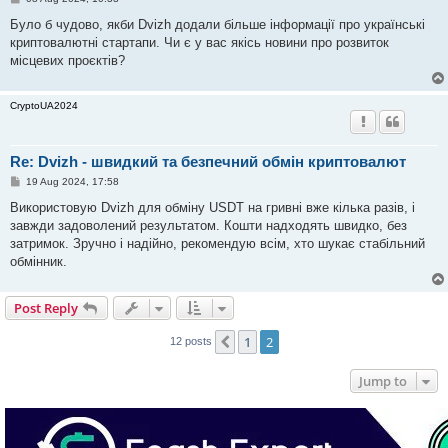
o
s
Було б чудово, якби Dvizh додали більше інформації про українські
t
криптовалютні стартапи. Чи є у вас якісь новини про розвиток
місцевих проєктів?
CryptoUA2024
Re: Dvizh - швидкий та безпечний обмін криптовалют
P
19 Aug 2024, 17:58
o
s
Використовую Dvizh для обміну USDT на гривні вже кілька разів, і
t
завжди задоволений результатом. Кошти надходять швидко, без
затримок. Зручно і надійно, рекомендую всім, хто шукає стабільний
обмінник.
Post Reply
1
2
Previous
12 posts
Jump to