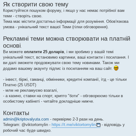
Як створити свою тему
Користуйтеся пошуком форуму, і якщо у нас немає потрібної вам
теми - створіть свою.
Тема має містити достатньо інформації для розуміння. Обов'язкова
умова - унікальний текст вашої Теми (гілки обговорення).
Рекламні теми можна створювати на платній
основі
.
Ви можете
оплатити 25 доларів
, і ми зробимо у вашій темі
унікальний текст, встановимо картинки, ваші контакти і посилання. І
ви далі зможете продовжувати свою тему новинами. Також ми
додамо вашому акаунту підпис із посиланням на ваш сайт.
- інвест, біржі, гаманці, обмінники, кредитні компанії, ітд - це тільки
Платно (25 USDT)
- млм не рекламуємо взагалі,
- а казино, ставки на спорт, крипто "боти" - обговорюємо тільки в
особистому кабінеті - читайте докладніше нижче.
Контакты
admin@kriptovalyuta.com
- перевіряю 2-3 рази на день.
Telegram: @viktortomylin -
https://t.me/viktortomylin
- відповідь у
робочий час буде швидко.