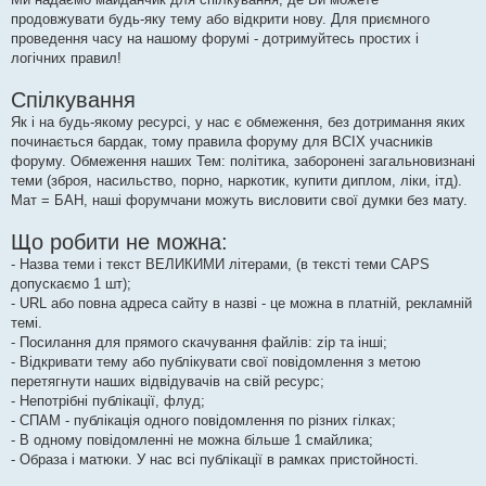
продовжувати будь-яку тему або відкрити нову. Для приємного
проведення часу на нашому форумі - дотримуйтесь простих і
логічних правил!
Спілкування
Як і на будь-якому ресурсі, у нас є обмеження, без дотримання яких
починається бардак, тому правила форуму для ВСІХ учасників
форуму. Обмеження наших Тем: політика, заборонені загальновизнані
теми (зброя, насильство, порно, наркотик, купити диплом, ліки, ітд).
Мат = БАН, наші форумчани можуть висловити свої думки без мату.
Що робити не можна:
- Назва теми і текст ВЕЛИКИМИ літерами, (в тексті теми CAPS
допускаємо 1 шт);
- URL або повна адреса сайту в назві - це можна в платній, рекламній
темі.
- Посилання для прямого скачування файлів: zip та інші;
- Відкривати тему або публікувати свої повідомлення з метою
перетягнути наших відвідувачів на свій ресурс;
- Непотрібні публікації, флуд;
- СПАМ - публікація одного повідомлення по різних гілках;
- В одному повідомленні не можна більше 1 смайлика;
- Образа і матюки. У нас всі публікації в рамках пристойності.