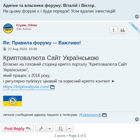
Адміни та власники форуму: Віталій і Віктор.
На цьому форумі є і буде порядок! Усім вдалих інвестицій!
Crypto_Viktor
Site Admin
Re: Правила форуму — Важливо!
P
27 Aug 2024, 10:06
o
Криптовалюта Cайт Українською
s
t
Вітаємо на головній сторінці крипто порталу “Криптовалюта Cайт
Українською”,
який працює з 2016 року,
і регулярно публікує цікавий та корисний крипто контент ➤
https://kriptovalyuta.com/
личное сообщение админу пишите в телеграм:
@viktortomylin
Post Reply
2 posts • Page
1
of
1