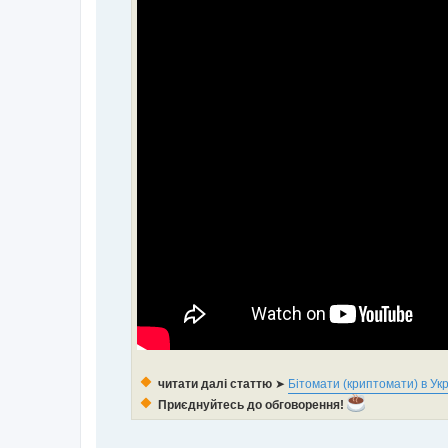
читати далі статтю
➤
Бітомати (криптомати) в Укр
Приєднуйтесь до обговорення!