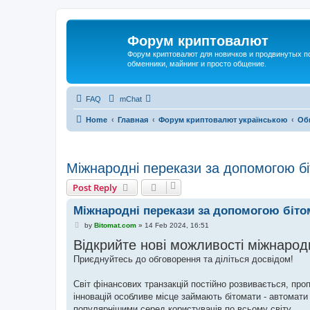
Форум криптовалют
Форум криптовалют для новичков и продвинутых пол
обменники, майнинг и просто общение.
FAQ
mChat
Home
Главная
Форум криптовалют українською
Об
Міжнародні перекази за допомогою бі
Post Reply
Міжнародні перекази за допомогою біто
P
by
Bitomat.com
»
14 Feb 2024, 16:51
o
Відкрийте нові можливості міжнародн
s
t
Приєднуйтесь до обговорення та діліться досвідом!
Світ фінансових транзакцій постійно розвивається, про
інновацій особливе місце займають бітомати - автомати
популярнішими серед користувачів по всьому світу.