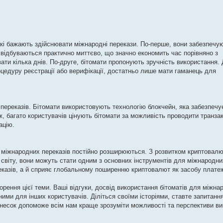
які бажають здійснювати міжнародні перекази. По-перше, вони забезпечу
 відбуваються практично миттєво, що значно економить час порівняно з
ати кілька днів. По-друге, бітомати пропонують зручність використання.
оцедуру реєстрації або верифікації, достатньо лише мати гаманець для
переказів. Бітомати використовують технологію блокчейн, яка забезпечу
 ж, багато користувачів цінують бітомати за можливість проводити транзак
ацію.
я міжнародних переказів постійно розширюються. З розвитком криптовал
ах світу, вони можуть стати одним з основних інструментів для міжнародни
еказів, а й сприяє глобальному поширенню криптовалют як засобу плате
ення цієї теми. Ваші відгуки, досвід використання бітоматів для міжна
ими для інших користувачів. Діліться своїми історіями, ставте запитанн
 внесок допоможе всім нам краще зрозуміти можливості та перспективи в