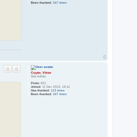
Been thanked:
347 times
T
o
p
Crypto_Viktor
Site Admin
Posts:
921
Joined:
11 Dec 2023, 19:11
Has thanked:
123 times
Been thanked:
347 times