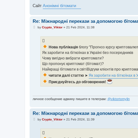
Сайт
Анонімні бітомати
Re: Міжнародні перекази за допомогою бітома
P
by
Crypto_Viktor
»
21 Feb 2024, 11:38
o
s
t
Нова публікація
блогу "Прогноз курсу криптовалют
Як заробити на біткоїнах в Україні без посередників
Чому вигідно вибрати криптомати?
Що пропонує криптомат (бітомат)?
Найкращі бітомати в світіВідгуки клієнтів про криптом
читати далі статтю
➤
Як заробити на біткоїнах в 
Приєднуйтесь до обговорення!
личное сообщение админу пишите в телеграм:
@viktortomylin
Re: Міжнародні перекази за допомогою бітома
P
by
Crypto_Viktor
»
21 Feb 2024, 11:39
o
s
t