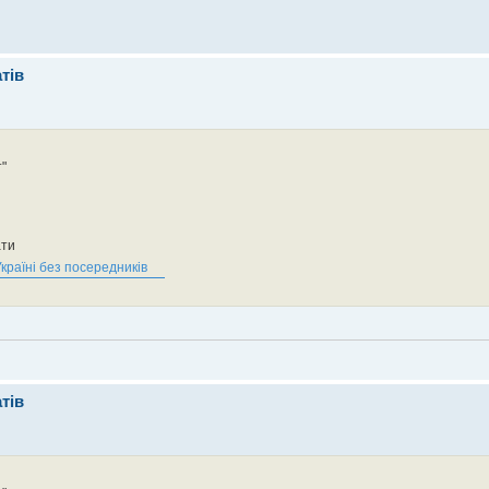
тів
"
ати
Україні без посередників
тів