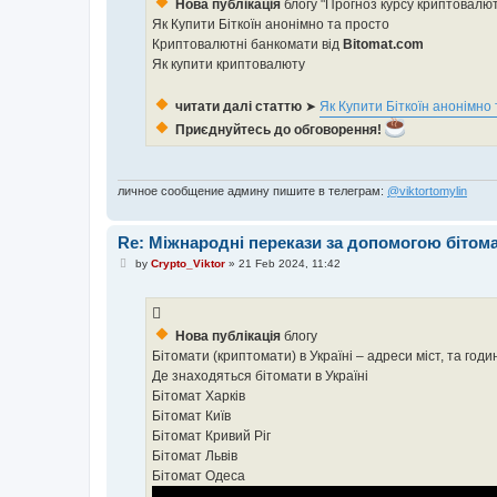
Нова публікація
блогу "Прогноз курсу криптовалют
Як Купити Біткоїн анонімно та просто
Криптовалютні банкомати від
Bitomat.com
Як купити криптовалюту
читати далі статтю
➤
Як Купити Біткоїн анонімно
Приєднуйтесь до обговорення!
личное сообщение админу пишите в телеграм:
@viktortomylin
Re: Міжнародні перекази за допомогою бітома
P
by
Crypto_Viktor
»
21 Feb 2024, 11:42
o
s
t
Нова публікація
блогу
Бітомати (криптомати) в Україні – адреси міст, та год
Де знаходяться бітомати в Україні
Бітомат Харків
Бітомат Київ
Бітомат Кривий Ріг
Бітомат Львів
Бітомат Одеса