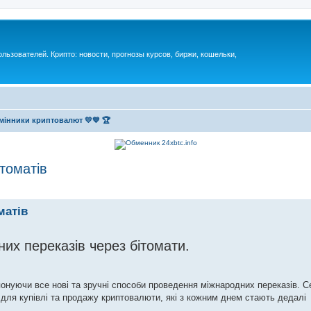
ьзователей. Крипто: новости, прогнозы курсов, биржи, кошельки,
мінники криптовалют 💛💙 🏆
томатів
матів
их переказів через бітомати.
понуючи все нові та зручні способи проведення міжнародних переказів. С
 для купівлі та продажу криптовалюти, які з кожним днем стають дедалі