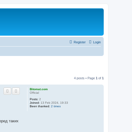
Register
Login
4 posts • Page
1
of
1
Bitomat.com
Official
Posts:
2
Joined:
13 Feb 2024, 19:33
Been thanked:
2 times
еред таких