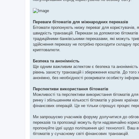
Переваги бітоматів для міжнародних переказів
Бітомати пропонують низку переваг для користувачів, 
швидкість транзакцій. Перекази за допомогою бітоматів
традиційними банківськими переказами, які можуть трив
здійснення переказу не потрібно проходити складну пр
криптовалюти.
Безпека та анонімність
Ще одним важливим аспектом є безпека та анонімність 
рівень захисту транзакцій і збереження коштів. До того
анонімно, без необхідності розкривати особисту інформ
Перспективи використання бітоматів
Можливості та перспективи використання бітоматів дл
ринку і збільшенням кількості бітоматів у різних країн
фінансових операцій. Це не тільки спрощує процес пер
Ми запрошуємо учасників форуму долучитися до обговор
переказів та пропозиції можуть бути надзвичайно корисн
пропонуйте ідеї щодо поліпшення цієї технології. Ваш
бітоматів у сучасному світі фінансових транзакцій.