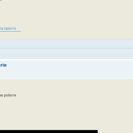
"
 та просто
тів
ини роботи