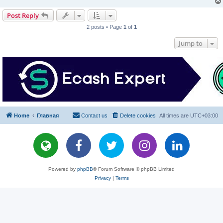
Post Reply
2 posts • Page
1
of
1
Jump to
Home
Главная
Contact us
Delete cookies
All times are
UTC+03:00
Powered by
phpBB
® Forum Software © phpBB Limited
Privacy
|
Terms