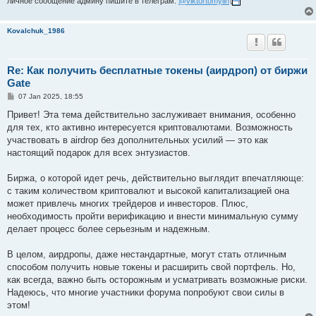
личное сообщение админу пишите в телеграм:
@viktortomylin
Kovalchuk_1986
Re: Как получить бесплатные токены (аирдроп) от биржи
Gate
P
07 Jan 2025, 18:55
o
s
Привет! Эта тема действительно заслуживает внимания, особенно
t
для тех, кто активно интересуется криптовалютами. Возможность
участвовать в airdrop без дополнительных усилий — это как
настоящий подарок для всех энтузиастов.
Биржа, о которой идет речь, действительно выглядит впечатляюще:
с таким количеством криптовалют и высокой капитализацией она
может привлечь многих трейдеров и инвесторов. Плюс,
необходимость пройти верификацию и внести минимальную сумму
делает процесс более серьезным и надежным.
В целом, аирдропы, даже нестандартные, могут стать отличным
способом получить новые токены и расширить свой портфель. Но,
как всегда, важно быть осторожным и усматривать возможные риски.
Надеюсь, что многие участники форума попробуют свои силы в
этом!