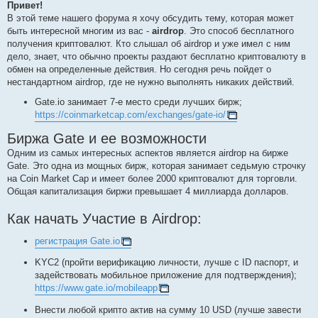
s
Привет!
t
В этой теме нашего форума я хочу обсудить тему, которая может
быть интересной многим из вас -
airdrop
. Это способ бесплатного
получения криптовалют. Кто слышал об airdrop и уже имел с ним
дело, знает, что обычно проекты раздают бесплатно криптовалюту в
обмен на определенные действия. Но сегодня речь пойдет о
нестандартном airdrop, где не нужно выполнять никаких действий.
Gate.io занимает 7-е место среди лучших бирж;
https://coinmarketcap.com/exchanges/gate-io/
Биржа Gate и ее возможности
Одним из самых интересных аспектов является airdrop на бирже
Gate. Это одна из мощных бирж, которая занимает седьмую строчку
на Coin Market Cap и имеет более 2000 криптовалют для торговли.
Общая капитализация биржи превышает 4 миллиарда долларов.
Как начать Участие в Airdrop:
регистрация Gate.io
KYC2 (пройти верификацию личности, лучше с ID паспорт, и
задействовать мобильное приложение для подтверждения);
https://www.gate.io/mobileapp
Внести любой крипто актив на сумму 10 USD (лучше завести