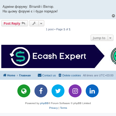
Адміни форуму: Віталій і Віктор.
На цьому форумі є і буде порядок!
Post Reply
1 post • Page
1
of
1
Jump to
Home
Главная
Contact us
Delete cookies
All times are
UTC+03:00
Powered by
phpBB
® Forum Software © phpBB Limited
Privacy
|
Terms