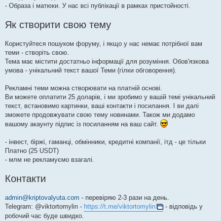
- Образа і матюки. У нас всі публікації в рамках пристойності.
Як створити свою тему
Користуйтеся пошуком форуму, і якщо у нас немає потрібної вам
теми - створіть свою.
Тема має містити достатньо інформації для розуміння. Обов'язкова
умова - унікальний текст вашої Теми (гілки обговорення).
Рекламні теми можна створювати на платній основі.
Ви можете оплатити 25 доларів, і ми зробимо у вашій темі унікальний
текст, встановимо картинки, ваші контакти і посилання. І ви далі
зможете продовжувати свою тему новинами. Також ми додамо
вашому акаунту підпис із посиланням на ваш сайт.
- інвест, біржі, гаманці, обмінники, кредитні компанії, ітд - це тільки
Платно (25 USDT)
- млм не рекламуємо взагалі.
Контакти
admin@kriptovalyuta.com
- перевіряю 2-3 рази на день.
Telegram: @viktortomylin -
https://t.me/viktortomylin
- відповідь у
робочий час буде швидко.