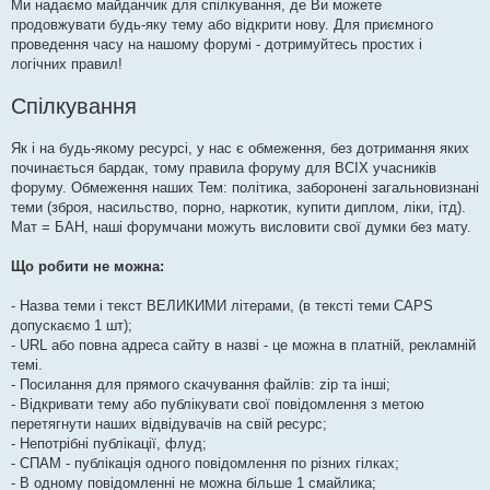
Ми надаємо майданчик для спілкування, де Ви можете
продовжувати будь-яку тему або відкрити нову. Для приємного
проведення часу на нашому форумі - дотримуйтесь простих і
логічних правил!
Спілкування
Як і на будь-якому ресурсі, у нас є обмеження, без дотримання яких
починається бардак, тому правила форуму для ВСІХ учасників
форуму. Обмеження наших Тем: політика, заборонені загальновизнані
теми (зброя, насильство, порно, наркотик, купити диплом, ліки, ітд).
Мат = БАН, наші форумчани можуть висловити свої думки без мату.
Що робити не можна:
- Назва теми і текст ВЕЛИКИМИ літерами, (в тексті теми CAPS
допускаємо 1 шт);
- URL або повна адреса сайту в назві - це можна в платній, рекламній
темі.
- Посилання для прямого скачування файлів: zip та інші;
- Відкривати тему або публікувати свої повідомлення з метою
перетягнути наших відвідувачів на свій ресурс;
- Непотрібні публікації, флуд;
- СПАМ - публікація одного повідомлення по різних гілках;
- В одному повідомленні не можна більше 1 смайлика;