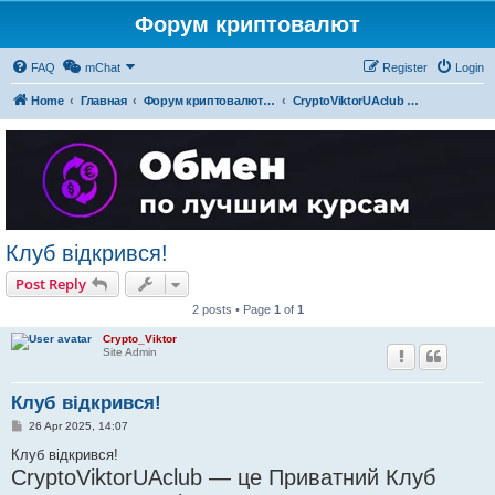
Форум криптовалют
FAQ
mChat
Register
Login
Home
Главная
Форум криптовалют українською
CryptoViktorUAclub — Приватний Клуб Крипто Інвесторів
Клуб відкрився!
Post Reply
2 posts • Page
1
of
1
Crypto_Viktor
Site Admin
Клуб відкрився!
P
26 Apr 2025, 14:07
o
s
Клуб відкрився!
t
CryptoViktorUAclub — це Приватний Клуб