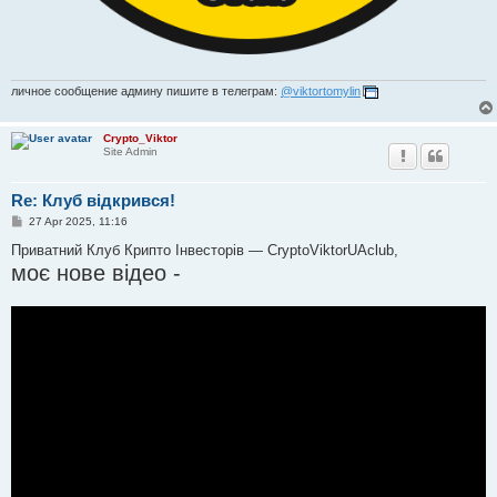
личное сообщение админу пишите в телеграм:
@viktortomylin
Crypto_Viktor
Site Admin
Re: Клуб відкрився!
P
27 Apr 2025, 11:16
o
s
Приватний Клуб Крипто Інвесторів — CryptoViktorUAclub,
t
моє нове відео -