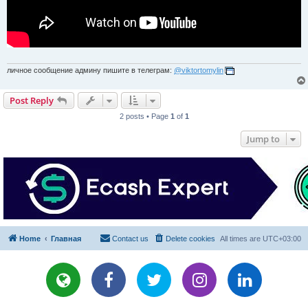
личное сообщение админу пишите в телеграм:
@viktortomylin
Post Reply
2 posts • Page
1
of
1
Jump to
Home
Главная
Contact us
Delete cookies
All times are
UTC+03:00