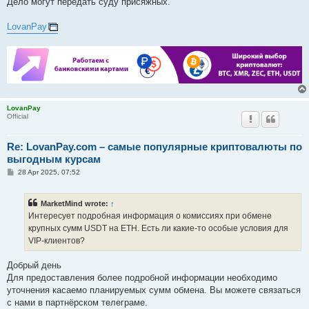
Дело могут передать суду присяжных.
LovanPay
LovanPay
Official
Re: LovanPay.com – самые популярные криптовалюты по
выгодным курсам
P
28 Apr 2025, 07:52
o
s
t
MarketMind wrote:
↑
Интересует подробная информация о комиссиях при обмене
крупных сумм USDT на ETH. Есть ли какие-то особые условия для
VIP-клиентов?
Добрый день
Для предоставления более подробной информации необходимо
уточнения касаемо планируемых сумм обмена. Вы можете связаться
с нами в партнёрском телеграме.