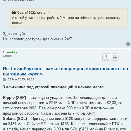
o
s
t
Сергей2022 wrote:
↑
А какой у них график работы? Можно ли обменять криптовалюту
ночью?
Здравствуйте.
Наш сервис доступен для обмена 24/7
LovanPay
Official
Re: LovanPay.com – самые популярные криптовалюты по
выгодным курсам
P
05 Mar 2025, 10:22
o
s
3 альткоина под угрозой ликвидаций в начале марта
t
Ripple (XRP)
– Если цена упадет ниже $2, ликвидации длинных
позиций могут превысить $215 млн. XRP торгуется около $2,33, за
сутки потеряв 20%. Разблокировка 500 млн XRP и возможные
продажи со стороны Криса Ларсена (2,7 млрд XRP).
Solana (SOL)
– При падении ниже $120 могут ликвидироваться лонги
на $437 млн. Сейчас SOL стоит $136. Кошелек, связанный с FTX и
Alameda, начал переводить 3,03 млн SOL ($431 млн) на Binance, что