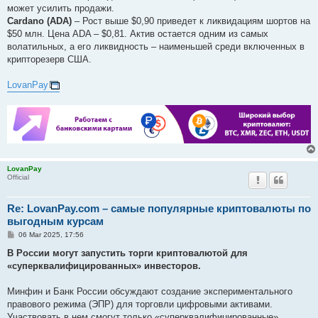
может усилить продажи.
Cardano (ADA)
– Рост выше $0,90 приведет к ликвидациям шортов на
$50 млн. Цена ADA – $0,81. Актив остается одним из самых
волатильных, а его ликвидность – наименьшей среди включенных в
крипторезерв США.
LovanPay
LovanPay
Official
Re: LovanPay.com – самые популярные криптовалюты по
выгодным курсам
P
06 Mar 2025, 17:56
o
s
В России могут запустить торги криптовалютой для
t
«суперквалифицированных» инвесторов.
Минфин и Банк России обсуждают создание экспериментального
правового режима (ЭПР) для торговли цифровыми активами.
Участвовать в нем смогут только «суперквалифицированные»