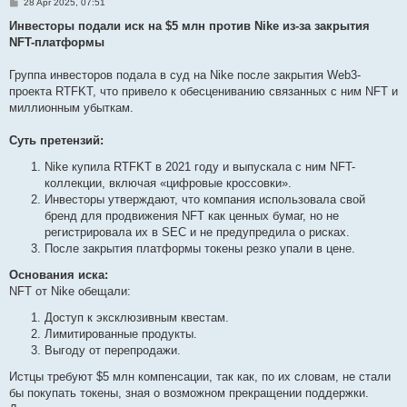
P
28 Apr 2025, 07:51
o
s
Инвесторы подали иск на $5 млн против Nike из-за закрытия
t
NFT-платформы
Группа инвесторов подала в суд на Nike после закрытия Web3-
проекта RTFKT, что привело к обесцениванию связанных с ним NFT и
миллионным убыткам.
Суть претензий:
Nike купила RTFKT в 2021 году и выпускала с ним NFT-
коллекции, включая «цифровые кроссовки».
Инвесторы утверждают, что компания использовала свой
бренд для продвижения NFT как ценных бумаг, но не
регистрировала их в SEC и не предупредила о рисках.
После закрытия платформы токены резко упали в цене.
Основания иска:
NFT от Nike обещали:
Доступ к эксклюзивным квестам.
Лимитированные продукты.
Выгоду от перепродажи.
Истцы требуют $5 млн компенсации, так как, по их словам, не стали
бы покупать токены, зная о возможном прекращении поддержки.