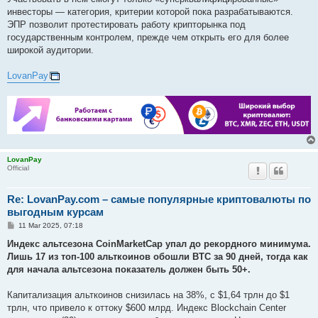
инвесторы — категория, критерии которой пока разрабатываются.
ЭПР позволит протестировать работу крипторынка под
государственным контролем, прежде чем открыть его для более
широкой аудитории.
LovanPay
LovanPay
Official
Re: LovanPay.com – самые популярные криптовалюты по
выгодным курсам
P
11 Mar 2025, 07:18
o
s
Индекс альтсезона CoinMarketCap упал до рекордного минимума.
t
Лишь 17 из топ-100 альткоинов обошли BTC за 90 дней, тогда как
для начала альтсезона показатель должен быть 50+.
Капитализация альткоинов снизилась на 38%, с $1,64 трлн до $1
трлн, что привело к оттоку $600 млрд. Индекс Blockchain Center