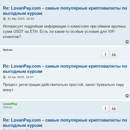
Re: LovanPay.com – самые популярные криптовалюты по
выгодным курсам
P
31 Mar 2025, 16:22
o
s
Интересует подробная информация о комиссиях при обмене крупных
t
сумм USDT на ETH. Есть ли какие-то особые условия для VIP-
клиентов?
Nebula
Re: LovanPay.com – самые популярные криптовалюты по
выгодным курсам
P
16 Apr 2025, 16:57
o
s
Процесс регистрации действительно простой, занял буквально пару
t
минут.
LovanPay
Official
Re: LovanPay.com – самые популярные криптовалюты по
выгодным курсам