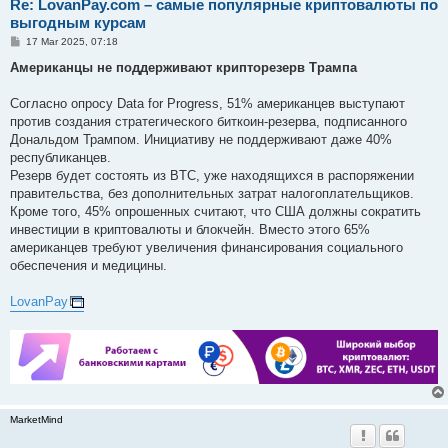
Re: LovanPay.com – самые популярные криптовалюты по
выгодным курсам
P
17 Mar 2025, 07:18
o
s
Американцы не поддерживают крипторезерв Трампа
t
Согласно опросу Data for Progress, 51% американцев выступают
против создания стратегического биткоин-резерва, подписанного
Дональдом Трампом. Инициативу не поддерживают даже 40%
республиканцев.
Резерв будет состоять из BTC, уже находящихся в распоряжении
правительства, без дополнительных затрат налогоплательщиков.
Кроме того, 45% опрошенных считают, что США должны сократить
инвестиции в криптовалюты и блокчейн. Вместо этого 65%
американцев требуют увеличения финансирования социального
обеспечения и медицины.
LovanPay
MarketMind